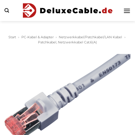
Zum
Inhalt
springen
Start
»
PC-Kabel & Adapter
»
Netzwerkkabel/Patchkabel/LAN Kabel
»
Patchkabel, Netzwerkkabel Cat.6(A)