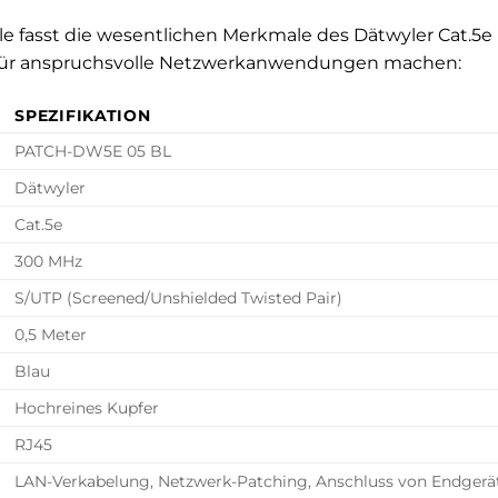
le fasst die wesentlichen Merkmale des Dätwyler Cat.5e
 für anspruchsvolle Netzwerkanwendungen machen:
SPEZIFIKATION
PATCH-DW5E 05 BL
Dätwyler
Cat.5e
300 MHz
S/UTP (Screened/Unshielded Twisted Pair)
0,5 Meter
Blau
Hochreines Kupfer
RJ45
LAN-Verkabelung, Netzwerk-Patching, Anschluss von Endgerä