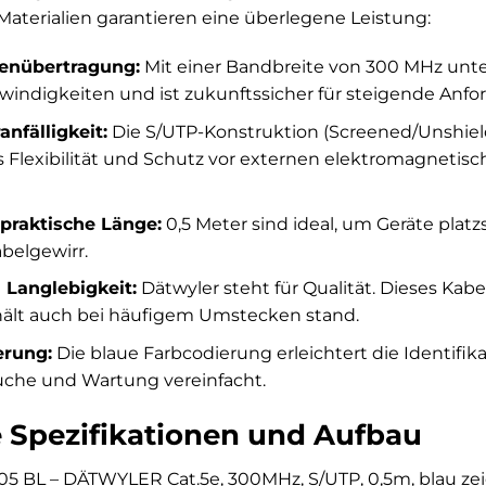
aterialien garantieren eine überlegene Leistung:
enübertragung:
Mit einer Bandbreite von 300 MHz unter
indigkeiten und ist zukunftssicher für steigende Anfo
anfälligkeit:
Die S/UTP-Konstruktion (Screened/Unshield
Flexibilität und Schutz vor externen elektromagnetisc
raktische Länge:
0,5 Meter sind ideal, um Geräte plat
belgewirr.
 Langlebigkeit:
Dätwyler steht für Qualität. Dieses Kabel
hält auch bei häufigem Umstecken stand.
erung:
Die blaue Farbcodierung erleichtert die Identifi
uche und Wartung vereinfacht.
 Spezifikationen und Aufbau
 BL – DÄTWYLER Cat.5e, 300MHz, S/UTP, 0,5m, blau zeic