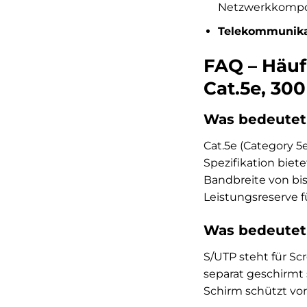
Netzwerkkompo
Telekommunika
FAQ – Häuf
Cat.5e, 30
Was bedeutet 
Cat.5e (Category 5
Spezifikation biet
Bandbreite von bis 
Leistungsreserve f
Was bedeutet
S/UTP steht für Sc
separat geschirmt 
Schirm schützt vo