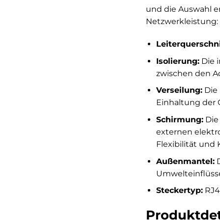
und die Auswahl er
Netzwerkleistung:
Leiterquerschni
Isolierung:
Die i
zwischen den A
Verseilung:
Die 
Einhaltung der C
Schirmung:
Die
externen elektr
Flexibilität und
Außenmantel:
D
Umwelteinflüss
Steckertyp:
RJ45
Produktdet