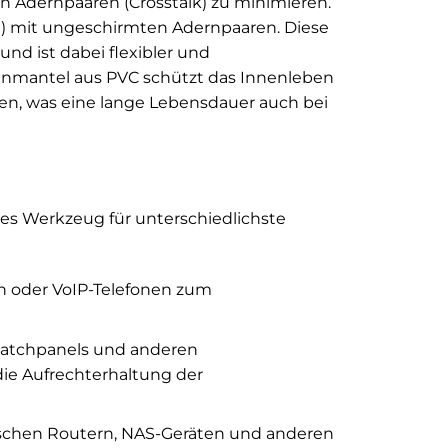
n Adernpaaren (Crosstalk) zu minimieren.
g) mit ungeschirmten Adernpaaren. Diese
nd ist dabei flexibler und
ußenmantel aus PVC schützt das Innenleben
n, was eine lange Lebensdauer auch bei
iges Werkzeug für unterschiedlichste
n oder VoIP-Telefonen zum
Patchpanels und anderen
ie Aufrechterhaltung der
ischen Routern, NAS-Geräten und anderen