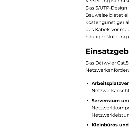
Verseilung ist en
Das S/UTP-Design 
Bauweise bietet ei
kostengünstiger al
des Kabels vor me
häufiger Nutzung 
Einsatzgeb
Das Dätwyler Cat.5
Netzwerkanforder
Arbeitsplatzve
Netzwerkanschl
Serverraum un
Netzwerkkompone
Netzwerkleistu
Kleinbüros un