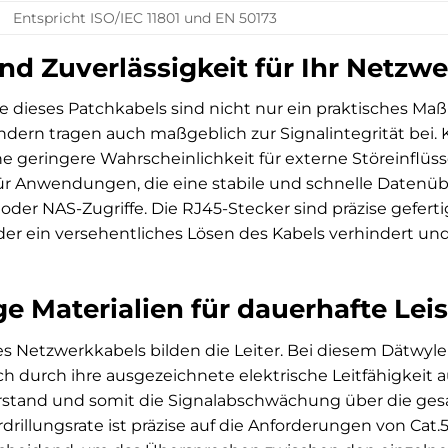
Entspricht ISO/IEC 11801 und EN 50173
nd Zuverlässigkeit für Ihr Netzw
e dieses Patchkabels sind nicht nur ein praktisches Maß
ondern tragen auch maßgeblich zur Signalintegrität be
geringere Wahrscheinlichkeit für externe Störeinflüsse
ür Anwendungen, die eine stabile und schnelle Datenüber
der NAS-Zugriffe. Die RJ45-Stecker sind präzise gefert
er ein versehentliches Lösen des Kabels verhindert und
e Materialien für dauerhafte Lei
es Netzwerkkabels bilden die Leiter. Bei diesem Dätwyl
ich durch ihre ausgezeichnete elektrische Leitfähigkeit
rstand und somit die Signalabschwächung über die gesa
erdrillungsrate ist präzise auf die Anforderungen von Cat