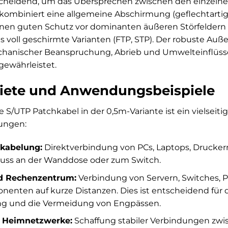
tscheidend, um das Übersprechen zwischen den einzelne
kombiniert eine allgemeine Abschirmung (geflechtarti
nen guten Schutz vor dominanten äußeren Störfeldern u
s voll geschirmte Varianten (FTP, STP). Der robuste A
chanischer Beanspruchung, Abrieb und Umwelteinflüsse
gewährleistet.
iete und Anwendungsbeispiele
e S/UTP Patchkabel in der 0,5m-Variante ist ein vielseit
ungen:
rkabelung:
Direktverbindung von PCs, Laptops, Drucker
uss an der Wanddose oder zum Switch.
d Rechenzentrum:
Verbindung von Servern, Switches, 
nten auf kurze Distanzen. Dies ist entscheidend für d
ng und die Vermeidung von Engpässen.
d Heimnetzwerke:
Schaffung stabiler Verbindungen zw