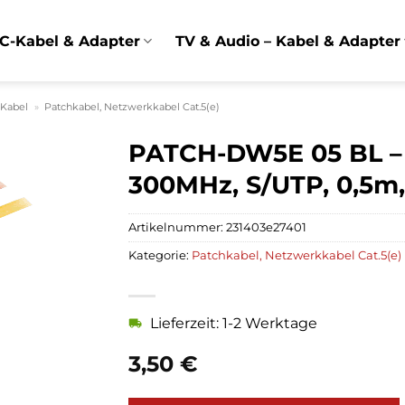
C-Kabel & Adapter
TV & Audio – Kabel & Adapter
 Kabel
»
Patchkabel, Netzwerkkabel Cat.5(e)
PATCH-DW5E 05 BL –
300MHz, S/UTP, 0,5m,
Artikelnummer:
231403e27401
Kategorie:
Patchkabel, Netzwerkkabel Cat.5(e)
Lieferzeit: 1-2 Werktage
3,50
€