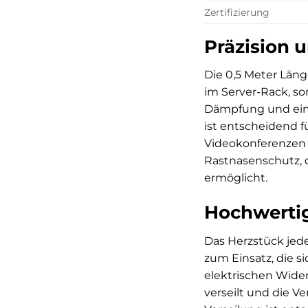
Zertifizierung
Präzision u
Die 0,5 Meter Läng
im Server-Rack, s
Dämpfung und eine 
ist entscheidend f
Videokonferenzen o
Rastnasenschutz, d
ermöglicht.
Hochwertig
Das Herzstück jed
zum Einsatz, die s
elektrischen Wide
verseilt und die V