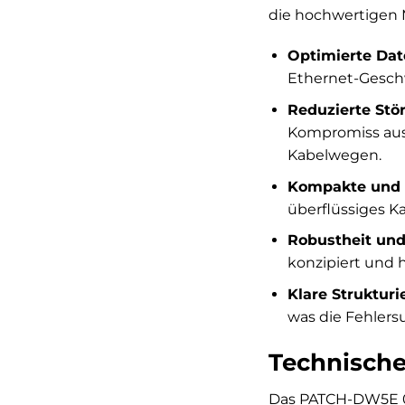
die hochwertigen M
Optimierte Dat
Ethernet-Geschw
Reduzierte Stör
Kompromiss aus 
Kabelwegen.
Kompakte und p
überflüssiges Ka
Robustheit und
konzipiert und 
Klare Strukturi
was die Fehlers
Technische
Das PATCH-DW5E 05