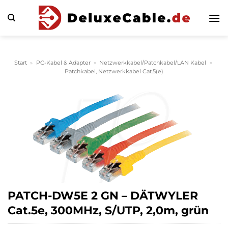
Zum
Inhalt
springen
Start
»
PC-Kabel & Adapter
»
Netzwerkkabel/Patchkabel/LAN Kabel
»
Patchkabel, Netzwerkkabel Cat.5(e)
PATCH-DW5E 2 GN – DÄTWYLER
Cat.5e, 300MHz, S/UTP, 2,0m, grün