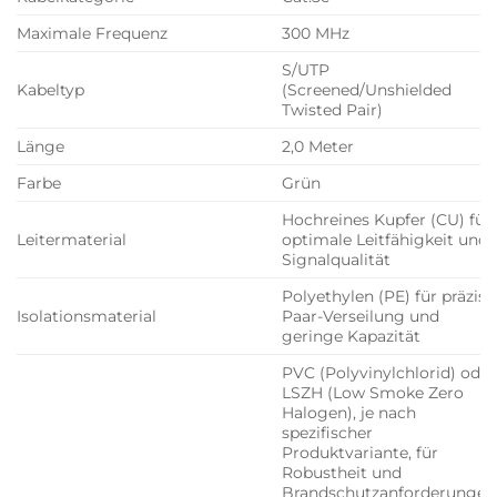
Maximale Frequenz
300 MHz
S/UTP
Kabeltyp
(Screened/Unshielded
Twisted Pair)
Länge
2,0 Meter
Farbe
Grün
Hochreines Kupfer (CU) für
Leitermaterial
optimale Leitfähigkeit und
Signalqualität
Polyethylen (PE) für präzise
Isolationsmaterial
Paar-Verseilung und
geringe Kapazität
PVC (Polyvinylchlorid) oder
LSZH (Low Smoke Zero
Halogen), je nach
spezifischer
Produktvariante, für
Robustheit und
Brandschutzanforderungen