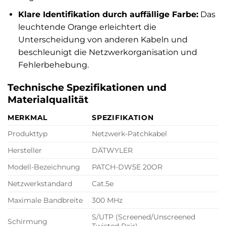
Klare Identifikation durch auffällige Farbe:
Das
leuchtende Orange erleichtert die
Unterscheidung von anderen Kabeln und
beschleunigt die Netzwerkorganisation und
Fehlerbehebung.
Technische Spezifikationen und
Materialqualität
MERKMAL
SPEZIFIKATION
Produkttyp
Netzwerk-Patchkabel
Hersteller
DÄTWYLER
Modell-Bezeichnung
PATCH-DW5E 20OR
Netzwerkstandard
Cat.5e
Maximale Bandbreite
300 MHz
S/UTP (Screened/Unscreened
Schirmung
Twisted Pair)