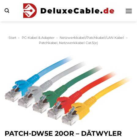
Zum
Inhalt
springen
Start
»
PC-Kabel & Adapter
»
Netzwerkkabel/Patchkabel/LAN Kabel
»
Patchkabel, Netzwerkkabel Cat.5(e)
PATCH-DW5E 20OR – DÄTWYLER