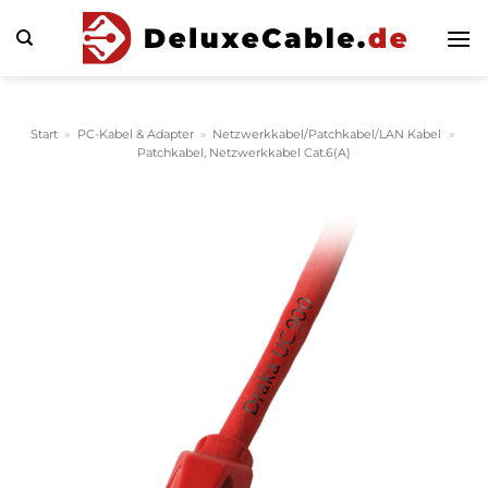
Zum
Inhalt
springen
Start
»
PC-Kabel & Adapter
»
Netzwerkkabel/Patchkabel/LAN Kabel
»
Patchkabel, Netzwerkkabel Cat.6(A)