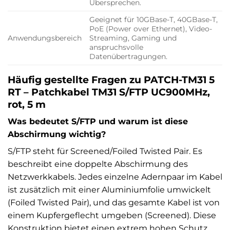
Übersprechen.
Geeignet für 10GBase-T, 40GBase-T,
PoE (Power over Ethernet), Video-
Anwendungsbereich
Streaming, Gaming und
anspruchsvolle
Datenübertragungen.
Häufig gestellte Fragen zu PATCH-TM31 5
RT – Patchkabel TM31 S/FTP UC900MHz,
rot, 5 m
Was bedeutet S/FTP und warum ist diese
Abschirmung wichtig?
S/FTP steht für Screened/Foiled Twisted Pair. Es
beschreibt eine doppelte Abschirmung des
Netzwerkkabels. Jedes einzelne Adernpaar im Kabel
ist zusätzlich mit einer Aluminiumfolie umwickelt
(Foiled Twisted Pair), und das gesamte Kabel ist von
einem Kupfergeflecht umgeben (Screened). Diese
Konstruktion bietet einen extrem hohen Schutz