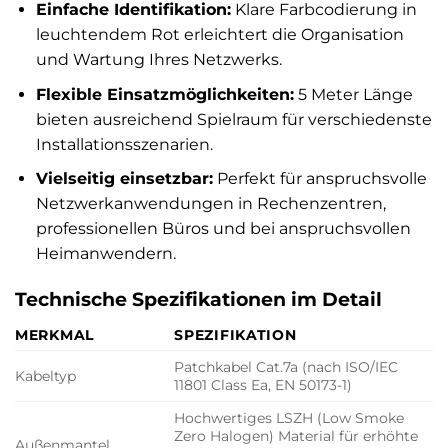
Einfache Identifikation:
Klare Farbcodierung in
leuchtendem Rot erleichtert die Organisation
und Wartung Ihres Netzwerks.
Flexible Einsatzmöglichkeiten:
5 Meter Länge
bieten ausreichend Spielraum für verschiedenste
Installationsszenarien.
Vielseitig einsetzbar:
Perfekt für anspruchsvolle
Netzwerkanwendungen in Rechenzentren,
professionellen Büros und bei anspruchsvollen
Heimanwendern.
Technische Spezifikationen im Detail
MERKMAL
SPEZIFIKATION
Patchkabel Cat.7a (nach ISO/IEC
Kabeltyp
11801 Class Ea, EN 50173-1)
Hochwertiges LSZH (Low Smoke
Zero Halogen) Material für erhöhte
Außenmantel