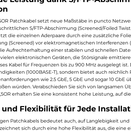
on
5OR Patchkabel setzt neue Maßstäbe in puncto Netzwe
rtschrittlichen S/FTP-Abschirmung (Screened/Foiled Twis
zt die einzelnen Aderpaare durch eine zusätzliche 
g (Screened) vor elektromagnetischen Interferenzen (E
ie Aufrechterhaltung einer stabilen und schnellen Dat
elen elektronischen Geräten, die Störsignale emittie
ieses Kabel für Frequenzen bis zu 900 MHz ausgelegt ist. 
digkeiten (1000BASE-T), sondern bietet auch reichlic
nanforderungen wie 2.5 GbE, 5 GbE und sogar 10 GbE ü
toßen würden. Verabschieden Sie sich von langsamen Ü
OR erhalten Sie eine konsistent hohe Leistung, auf die 
und Flexibilität für Jede Installa
tigen Patchkabels bedeutet auch, auf Langlebigkeit un
eichnet sich durch eine hohe Flexibilität aus, die eine