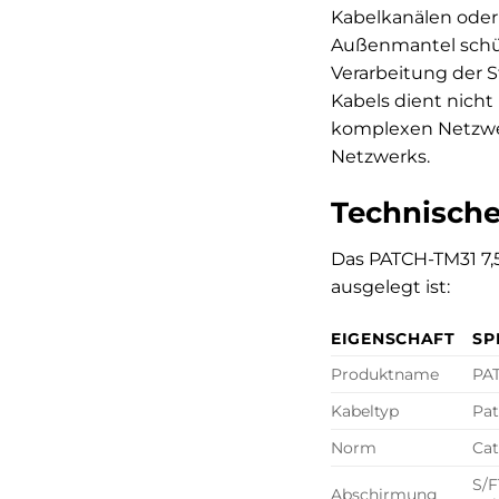
Kabelkanälen oder
Außenmantel schüt
Verarbeitung der S
Kabels dient nicht
komplexen Netzwerk
Netzwerks.
Technische
Das PATCH-TM31 7,5
ausgelegt ist:
EIGENSCHAFT
SP
Produktname
PA
Kabeltyp
Pat
Norm
Cat
S/F
Abschirmung