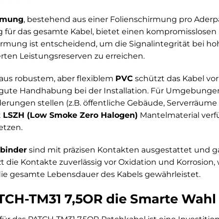
rmung
, bestehend aus einer Folienschirmung pro Aderpa
 für das gesamte Kabel, bietet einen kompromisslosen S
irmung ist entscheidend, um die Signalintegrität bei h
zierten Leistungsreserven zu erreichen.
us robustem, aber flexiblem
PVC
schützt das Kabel vo
e gute Handhabung bei der Installation. Für Umgebunge
rungen stellen (z.B. öffentliche Gebäude, Serverräume
t
LSZH (Low Smoke Zero Halogen)
Mantelmaterial verfü
etzen.
binder
sind mit präzisen Kontakten ausgestattet und g
 die Kontakte zuverlässig vor Oxidation und Korrosion, 
ie gesamte Lebensdauer des Kabels gewährleistet.
H-TM31 7,5OR die Smarte Wahl 