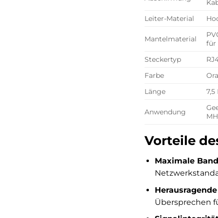
Kab
Leiter-Material
Hoc
PVC
Mantelmaterial
für
Steckertyp
RJ4
Farbe
Ora
Länge
7,5
Gee
Anwendung
MHz
Vorteile d
Maximale Bandb
Netzwerkstandar
Herausragende S
Übersprechen fü