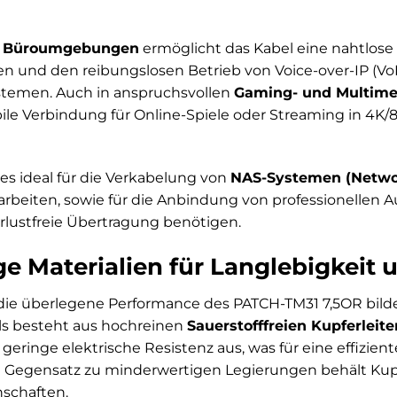
le Büroumgebungen
ermöglicht das Kabel eine nahtlose
n und den reibungslosen Betrieb von Voice-over-IP (Vo
temen. Auch in anspruchsvollen
Gaming- und Multime
ile Verbindung für Online-Spiele oder Streaming in 4K/8K
 es ideal für die Verkabelung von
NAS-Systemen (Networ
beiten, sowie für die Anbindung von professionellen A
rlustfreie Übertragung benötigen.
e Materialien für Langlebigkeit 
die überlegene Performance des PATCH-TM31 7,5OR bilden
ls besteht aus hochreinen
Sauerstofffreien Kupferleit
geringe elektrische Resistenz aus, was für eine effizie
Im Gegensatz zu minderwertigen Legierungen behält Kup
nschaften.