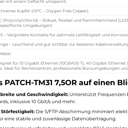
el mit einem Geflecht umspannt.
hreines Kupfer (OFC – Oxygen Free Copper)
 (Polyvinylchlorid) – Robust, flexibel und flammhemmend (LSZ
 spezifische Umgebungen)
5 – Vergoldete Kontakte für optimale Leitfähigkeit und Korrosi
nge – Leuchtend und gut sichtbar zur besseren Kabelverwaltun
 Meter
ignet für 10 Gigabit Ethernet (10GBASE-T), 40 Gigabit Etherne
. Ideal für Rechenzentren, professionelle Büroumgebungen un
es PATCH-TM31 7,5OR auf einen Bl
reite und Geschwindigkeit:
Unterstützt Frequenzen b
ds, inklusive 10 Gbit/s und mehr.
törfestigkeit:
Die S/FTP-Abschirmung minimiert elekt
r eine stabile und zuverlässige Datenübertragung.