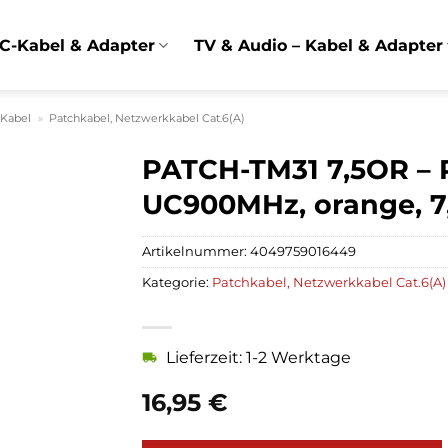
C-Kabel & Adapter
TV & Audio – Kabel & Adapter
 Kabel
»
Patchkabel, Netzwerkkabel Cat.6(A)
PATCH-TM31 7,5OR – 
UC900MHz, orange, 7
Artikelnummer:
4049759016449
Kategorie:
Patchkabel, Netzwerkkabel Cat.6(A)
Lieferzeit: 1-2 Werktage
16,95
€