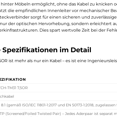
 hinter Möbeln ermöglicht, ohne das Kabel zu knicken o
zt die empfindlichen Innenleiter vor mechanischer B
teckverbinder sorgt für einen sicheren und zuverlässig
 nur der optischen Hervorhebung, sondern erleichtert au
infrastrukturen. Dies spart wertvolle Zeit bei der Feh
 Spezifikationen im Detail
OR ist mehr als nur ein Kabel – es ist eine Ingenieursl
EZIFIKATION
TCH-TM31 7,5OR
chkabel
 8.1 (gemäß ISO/IEC 11801-1:2017 und EN 50173-1:2018, zugelassen
TP (Screened/Foiled Twisted Pair) – Jedes Aderpaar ist separat m