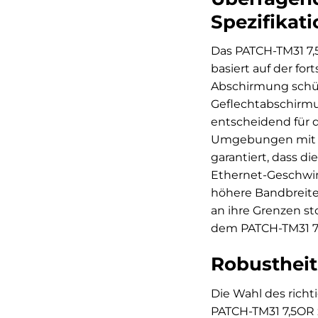
Spezifikati
Das PATCH-TM31 7,
basiert auf der fo
Abschirmung schüt
Geflechtabschirmun
entscheidend für d
Umgebungen mit vi
garantiert, dass d
Ethernet-Geschwin
höhere Bandbreite
an ihre Grenzen s
dem PATCH-TM31 7,5
Robustheit 
Die Wahl des rich
PATCH-TM31 7,5OR z