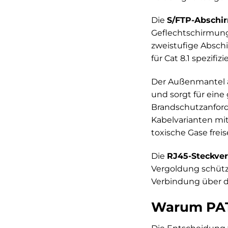
Die
S/FTP-Abschi
Geflechtschirmung
zweistufige Absch
für Cat 8.1 spezifi
Der Außenmantel a
und sorgt für ein
Brandschutzanforde
Kabelvarianten mi
toxische Gase freis
Die
RJ45-Steckver
Vergoldung schützt
Verbindung über d
Warum PATC