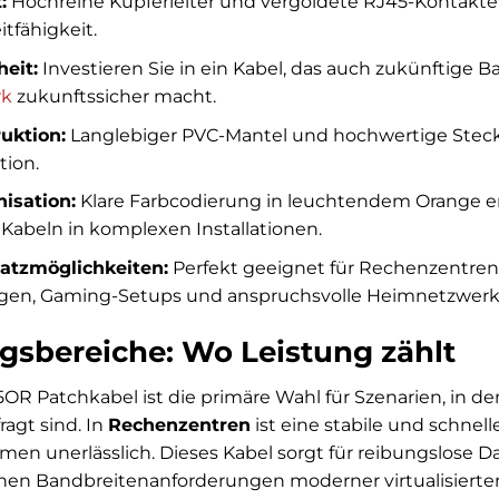
:
Hochreine Kupferleiter und vergoldete RJ45-Kontakte
tfähigkeit.
eit:
Investieren Sie in ein Kabel, das auch zukünftige 
rk
zukunftssicher macht.
uktion:
Langlebiger PVC-Mantel und hochwertige Steck
tion.
isation:
Klare Farbcodierung in leuchtendem Orange erl
Kabeln in komplexen Installationen.
satzmöglichkeiten:
Perfekt geeignet für Rechenzentren,
n, Gaming-Setups und anspruchsvolle Heimnetzwerk
sbereiche: Wo Leistung zählt
5OR Patchkabel ist die primäre Wahl für Szenarien, in 
ragt sind. In
Rechenzentren
ist eine stabile und schnel
en unerlässlich. Dieses Kabel sorgt für reibungslose D
ohen Bandbreitenanforderungen moderner virtualisier