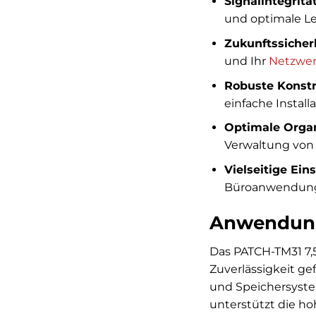
Signalintegrität
und optimale Lei
Zukunftssicherh
und Ihr
Netzwe
Robuste Konstr
einfache Installa
Optimale Organ
Verwaltung von 
Vielseitige Ein
Büroanwendunge
Anwendung
Das PATCH-TM31 7,
Zuverlässigkeit gef
und Speichersystem
unterstützt die h