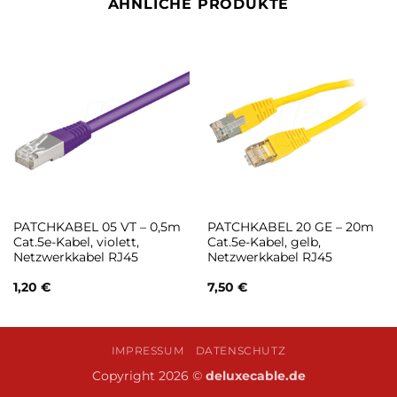
ÄHNLICHE PRODUKTE
PATCHKABEL 05 VT – 0,5m
PATCHKABEL 20 GE – 20m
Cat.5e-Kabel, violett,
Cat.5e-Kabel, gelb,
Netzwerkkabel RJ45
Netzwerkkabel RJ45
1,20
€
7,50
€
IMPRESSUM
DATENSCHUTZ
Copyright 2026 ©
deluxecable.de