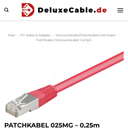
Zum
Inhalt
springen
Start
»
PC-Kabel & Adapter
»
Netzwerkkabel/Patchkabel/LAN Kabel
»
Patchkabel, Netzwerkkabel Cat.5(e)
PATCHKABEL 025MG – 0,25m