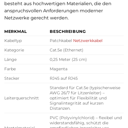
besteht aus hochwertigen Materialien, die den
anspruchsvollen Anforderungen moderner
Netzwerke gerecht werden.
MERKMAL
BESCHREIBUNG
Kabeltyp
Patchkabel
Netzwerkkabel
Kategorie
Cat.5e (Ethernet)
Länge
0,25 Meter (25 cm)
Farbe
Magenta
Stecker
RJ45 auf RJ45
Standard für Cat.5e (typischerweise
AWG 26/7 für Litzenleiter) –
Leiterquerschnitt
optimiert für Flexibilität und
Signalintegrität auf kurzen
Distanzen.
PVC (Polyvinylchlorid) – flexibel und
widerstandsfähig, schützt die
Mantelmaterial
empfindlichen Innenleiter vor