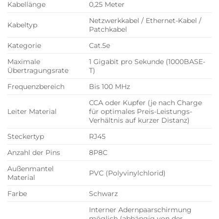
Kabellänge
0,25 Meter
Netzwerkkabel / Ethernet-Kabel /
Kabeltyp
Patchkabel
Kategorie
Cat.5e
Maximale
1 Gigabit pro Sekunde (1000BASE-
Übertragungsrate
T)
Frequenzbereich
Bis 100 MHz
CCA oder Kupfer (je nach Charge
Leiter Material
für optimales Preis-Leistungs-
Verhältnis auf kurzer Distanz)
Steckertyp
RJ45
Anzahl der Pins
8P8C
Außenmantel
PVC (Polyvinylchlorid)
Material
Farbe
Schwarz
Interner Adernpaarschirmung
möglich (abhängig von der