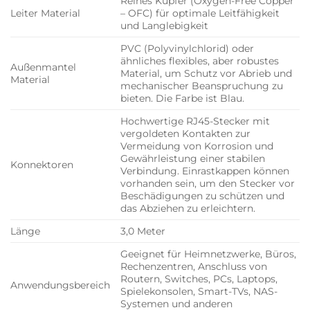
Reines Kupfer (Oxygen-Free Copper
Leiter Material
– OFC) für optimale Leitfähigkeit
und Langlebigkeit
PVC (Polyvinylchlorid) oder
ähnliches flexibles, aber robustes
Außenmantel
Material, um Schutz vor Abrieb und
Material
mechanischer Beanspruchung zu
bieten. Die Farbe ist Blau.
Hochwertige RJ45-Stecker mit
vergoldeten Kontakten zur
Vermeidung von Korrosion und
Gewährleistung einer stabilen
Konnektoren
Verbindung. Einrastkappen können
vorhanden sein, um den Stecker vor
Beschädigungen zu schützen und
das Abziehen zu erleichtern.
Länge
3,0 Meter
Geeignet für Heimnetzwerke, Büros,
Rechenzentren, Anschluss von
Routern, Switches, PCs, Laptops,
Anwendungsbereich
Spielekonsolen, Smart-TVs, NAS-
Systemen und anderen