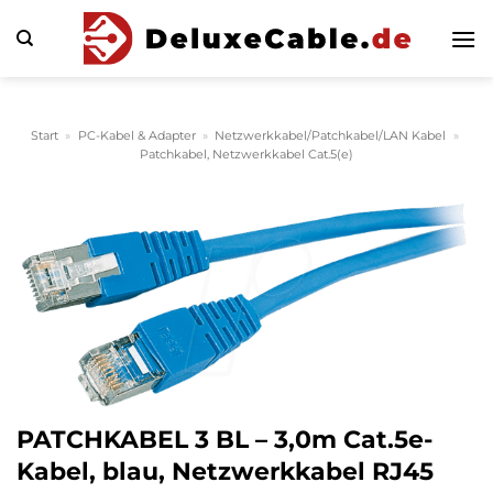
Zum
Inhalt
springen
Start
»
PC-Kabel & Adapter
»
Netzwerkkabel/Patchkabel/LAN Kabel
»
Patchkabel, Netzwerkkabel Cat.5(e)
PATCHKABEL 3 BL – 3,0m Cat.5e-
Kabel, blau, Netzwerkkabel RJ45