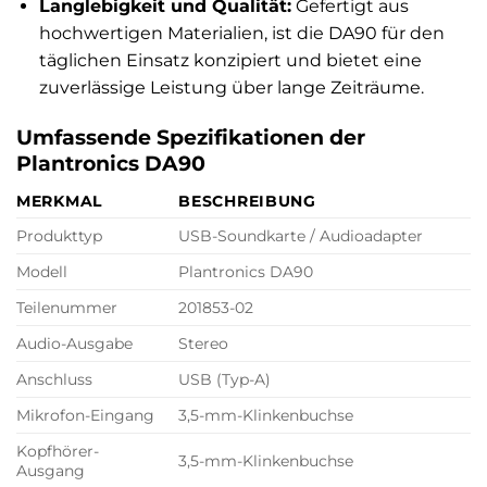
Langlebigkeit und Qualität:
Gefertigt aus
hochwertigen Materialien, ist die DA90 für den
täglichen Einsatz konzipiert und bietet eine
zuverlässige Leistung über lange Zeiträume.
Umfassende Spezifikationen der
Plantronics DA90
MERKMAL
BESCHREIBUNG
Produkttyp
USB-Soundkarte / Audioadapter
Modell
Plantronics DA90
Teilenummer
201853-02
Audio-Ausgabe
Stereo
Anschluss
USB (Typ-A)
Mikrofon-Eingang
3,5-mm-Klinkenbuchse
Kopfhörer-
3,5-mm-Klinkenbuchse
Ausgang