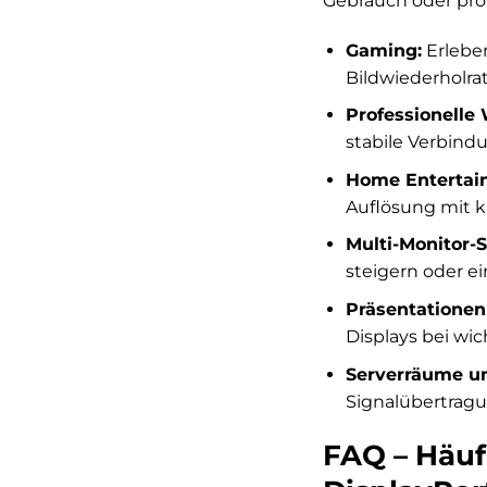
Gebrauch oder profe
Gaming:
Erleben
Bildwiederholra
Professionelle 
stabile Verbind
Home Entertai
Auflösung mit k
Multi-Monitor-S
steigern oder ei
Präsentationen
Displays bei wi
Serverräume und
Signalübertragu
FAQ – Häufi