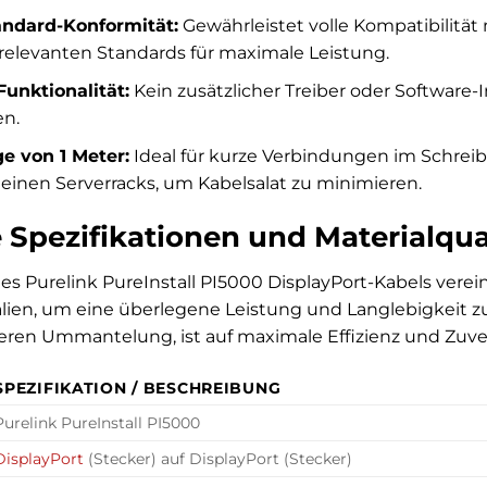
andard-Konformität:
Gewährleistet volle Kompatibilität
 relevanten Standards für maximale Leistung.
unktionalität:
Kein zusätzlicher Treiber oder Software-I
en.
 von 1 Meter:
Ideal für kurze Verbindungen im Schreib
leinen Serverracks, um Kabelsalat zu minimieren.
 Spezifikationen und Materialqua
es Purelink PureInstall PI5000 DisplayPort-Kabels verein
ien, um eine überlegene Leistung und Langlebigkeit zu 
ßeren Ummantelung, ist auf maximale Effizienz und Zuver
SPEZIFIKATION / BESCHREIBUNG
Purelink PureInstall PI5000
DisplayPort
(Stecker) auf DisplayPort (Stecker)