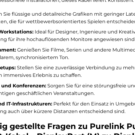
ssionelle Installationen, dieses Kabel liefert konsistent
 Sie flüssige und detailreiche Grafiken mit geringer L
ten, die für wettbewerbsorientiertes Spielen entscheide
Workstations:
Ideal für Designer, Ingenieure und Kreativ
ung für ihre hochauflösenden Monitore angewiesen sind
nment:
Genießen Sie Filme, Serien und andere Multimedi
larem, synchronisiertem Ton.
etups:
Stellen Sie eine zuverlässige Verbindung zu mehr
n immersives Erlebnis zu schaffen.
 und Konferenzen:
Sorgen Sie für eine störungsfreie u
chtigen geschäftlichen Veranstaltungen.
 IT-Infrastrukturen:
Perfekt für den Einsatz in Umgeb
ng auch über kürzere Distanzen entscheidend sind.
g gestellte Fragen zu Purelink Pu