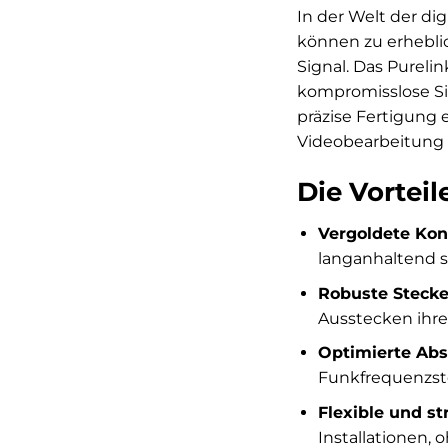
In der Welt der di
können zu erhebli
Signal. Das Pureli
kompromisslose Sig
präzise Fertigung 
Videobearbeitung o
Die Vorteil
Vergoldete Kon
langanhaltend s
Robuste Steck
Ausstecken ihre 
Optimierte Ab
Funkfrequenzstö
Flexible und s
Installationen, 