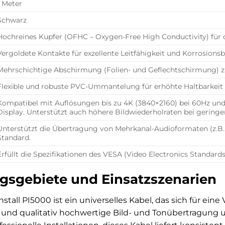
1 Meter
Schwarz
Hochreines Kupfer (OFHC – Oxygen-Free High Conductivity) für 
Vergoldete Kontakte für exzellente Leitfähigkeit und Korrosionsb
Mehrschichtige Abschirmung (Folien- und Geflechtschirmung) z
Flexible und robuste PVC-Ummantelung für erhöhte Haltbarkeit u
Kompatibel mit Auflösungen bis zu 4K (3840×2160) bei 60Hz und
Display. Unterstützt auch höhere Bildwiederholraten bei gering
Unterstützt die Übertragung von Mehrkanal-Audioformaten (z.B.
Standard.
Erfüllt die Spezifikationen des VESA (Video Electronics Standard
sgebiete und Einsatzszenarien
stall PI5000 ist ein universelles Kabel, das sich für ei
 und qualitativ hochwertige Bild- und Tonübertragung une