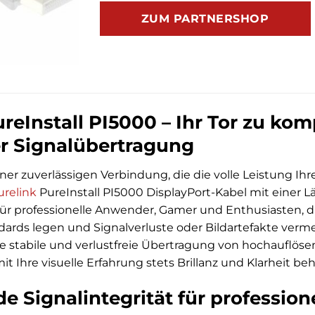
ZUM PARTNERSHOP
reInstall PI5000 – Ihr Tor zu kom
er Signalübertragung
ner zuverlässigen Verbindung, die die volle Leistung Ihre
urelink
PureInstall PI5000 DisplayPort-Kabel mit einer L
für professionelle Anwender, Gamer und Enthusiasten, d
ards legen und Signalverluste oder Bildartefakte ver
ne stabile und verlustfreie Übertragung von hochauflö
t Ihre visuelle Erfahrung stets Brillanz und Klarheit beh
e Signalintegrität für professio