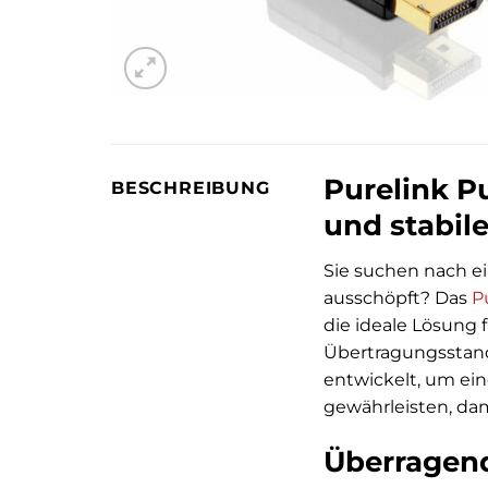
Purelink Pu
BESCHREIBUNG
und stabil
Sie suchen nach ei
ausschöpft? Das
P
die ideale Lösung 
Übertragungsstand
entwickelt, um ei
gewährleisten, dami
Überragend