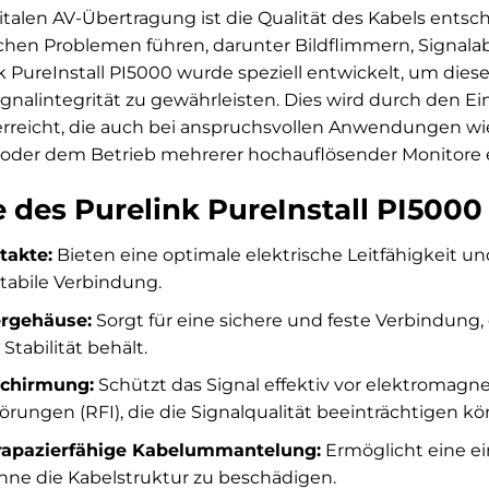
gitalen AV-Übertragung ist die Qualität des Kabels entsc
chen Problemen führen, darunter Bildflimmern, Signala
nk PureInstall PI5000 wurde speziell entwickelt, um die
nalintegrität zu gewährleisten. Dies wird durch den Ei
erreicht, die auch bei anspruchsvollen Anwendungen wi
der dem Betrieb mehrerer hochauflösender Monitore ein
e des Purelink PureInstall PI5000
takte:
Bieten eine optimale elektrische Leitfähigkeit un
tabile Verbindung.
ergehäuse:
Sorgt für eine sichere und feste Verbindung,
Stabilität behält.
schirmung:
Schützt das Signal effektiv vor elektromagn
rungen (RFI), die die Signalqualität beeinträchtigen kö
trapazierfähige Kabelummantelung:
Ermöglicht eine e
ohne die Kabelstruktur zu beschädigen.