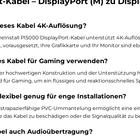
-Kabel – DisplayPort (M) zu Displ
ieses Kabel 4K-Auflösung?
ureInstall PI5000 DisplayPort-Kabel unterstützt 4K-Auf
 vorausgesetzt, Ihre Grafikkarte und Ihr Monitor sind eb
es Kabel für Gaming verwenden?
ner hochwertigen Konstruktion und der Unterstützung ho
 für Gaming, um ein flüssiges und reaktionsschnelles Sp
flexibel genug für enge Installationen?
und strapazierfähige PVC-Ummantelung ermöglicht eine e
e das Kabel zu beschädigen oder die Signalqualität zu b
bel auch Audioübertragung?