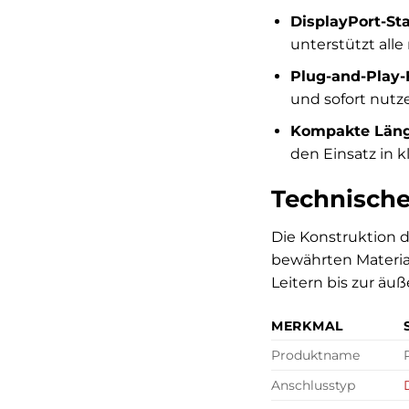
DisplayPort-St
unterstützt alle
Plug-and-Play-F
und sofort nutz
Kompakte Länge
den Einsatz in k
Technische
Die Konstruktion d
bewährten Material
Leitern bis zur äu
MERKMAL
Produktname
Anschlusstyp