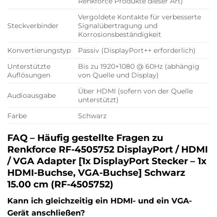
Renkforce Produkte dieser Art)
Vergoldete Kontakte für verbesserte
Steckverbinder
Signalübertragung und
Korrosionsbeständigkeit
Konvertierungstyp
Passiv (DisplayPort++ erforderlich)
Unterstützte
Bis zu 1920×1080 @ 60Hz (abhängig
Auflösungen
von Quelle und Display)
Über HDMI (sofern von der Quelle
Audioausgabe
unterstützt)
Farbe
Schwarz
FAQ – Häufig gestellte Fragen zu
Renkforce RF-4505752 DisplayPort / HDMI
/ VGA Adapter [1x DisplayPort Stecker – 1x
HDMI-Buchse, VGA-Buchse] Schwarz
15.00 cm (RF-4505752)
Kann ich gleichzeitig ein HDMI- und ein VGA-
Gerät anschließen?