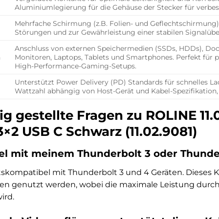
Aluminiumlegierung für die Gehäuse der Stecker für verbe
Mehrfache Schirmung (z.B. Folien- und Geflechtschirmung
Störungen und zur Gewährleistung einer stabilen Signalüb
Anschluss von externen Speichermedien (SSDs, HDDs), Dock
n
Monitoren, Laptops, Tablets und Smartphones. Perfekt für p
High-Performance-Gaming-Setups.
Unterstützt Power Delivery (PD) Standards für schnelles 
Wattzahl abhängig von Host-Gerät und Kabel-Spezifikation,
ig gestellte Fragen zu ROLINE 11
×2 USB C Schwarz (11.02.9081)
bel mit meinem Thunderbolt 3 oder Thunde
tskompatibel mit Thunderbolt 3 und 4 Geräten. Dieses 
en genutzt werden, wobei die maximale Leistung durch 
ird.