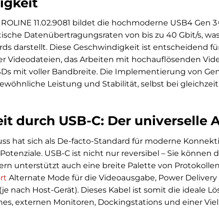
igkeit
 ROLINE 11.02.9081 bildet die hochmoderne USB4 Gen 3×2
tische Datenübertragungsraten von bis zu 40 Gbit/s, w
rds darstellt. Diese Geschwindigkeit ist entscheidend f
r Videodateien, das Arbeiten mit hochauflösenden Vid
s mit voller Bandbreite. Die Implementierung von Gen 
ewöhnliche Leistung und Stabilität, selbst bei gleichze
keit durch USB-C: Der universelle
s hat sich als De-facto-Standard für moderne Konnektivi
 Potenziale. USB-C ist nicht nur reversibel – Sie können 
ern unterstützt auch eine breite Palette von Protokolle
rt
Alternate Mode für die Videoausgabe, Power Delivery
(je nach Host-Gerät). Dieses Kabel ist somit die ideale 
es, externen Monitoren, Dockingstations und einer Viel