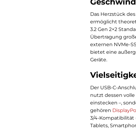
Geschwind
Das Herzstück des
ermöglicht theore
3.2 Gen 2×2 Standa
Übertragung große
externen NVMe-SSD
bietet eine außerg
Geräte.
Vielseitig
Der USB-C-Anschlus
nutzt dessen volle
einstecken –, sond
gehören
DisplayPo
3/4-Kompatibilität 
Tablets, Smartphon