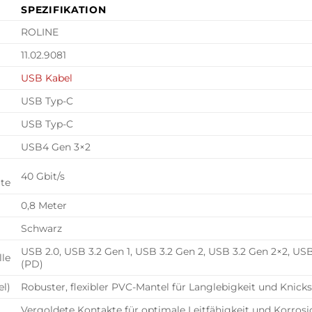
SPEZIFIKATION
ROLINE
11.02.9081
USB Kabel
USB Typ-C
USB Typ-C
USB4 Gen 3×2
40 Gbit/s
te
0,8 Meter
Schwarz
USB 2.0, USB 3.2 Gen 1, USB 3.2 Gen 2, USB 3.2 Gen 2×2, US
lle
(PD)
l)
Robuster, flexibler PVC-Mantel für Langlebigkeit und Knicks
Vergoldete Kontakte für optimale Leitfähigkeit und Korros