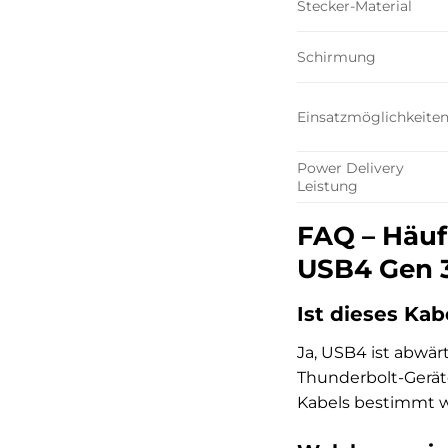
Stecker-Material
Schirmung
Einsatzmöglichkeite
Power Delivery
Leistung
FAQ – Häuf
USB4 Gen 3
Ist dieses Ka
Ja, USB4 ist abwär
Thunderbolt-Gerät
Kabels bestimmt w