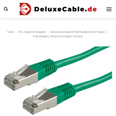
Zum
Inhalt
springen
Start
»
PC-Kabel & Adapter
»
Netzwerkkabel/Patchkabel/LAN Kabel
»
Patchkabel, Netzwerkkabel Cat.5(e)