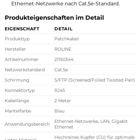
Ethernet-Netzwerke nach Cat.5e-Standard.
Produkteigenschaften im Detail
EIGENSCHAFT
DETAIL
Produkttyp
Patchkabel
Hersteller
ROLINE
Artikelnummer
21150344
Netzwerkstandard
Cat.5e
Schirmung
S/FTP (Screened/Foiled Twisted Pair)
Konnektortyp
RJ45
Kabellänge
2 Meter
Mantelfarbe
Blau
Ethernet-Netzwerke, LAN, Gigabit
Anwendungsbereich
Ethernet
Hochreines Kupfer (CU) für optimale
Leiter-Material