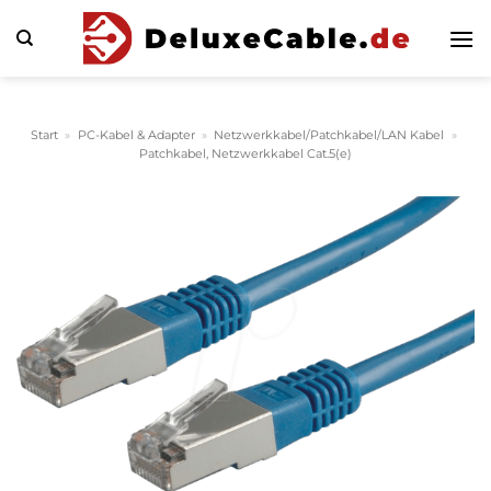
Zum
Inhalt
springen
Start
»
PC-Kabel & Adapter
»
Netzwerkkabel/Patchkabel/LAN Kabel
»
Patchkabel, Netzwerkkabel Cat.5(e)