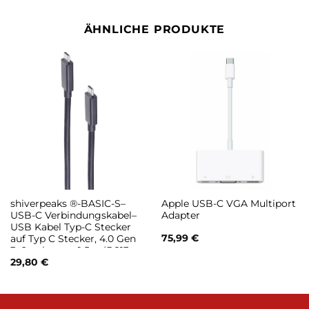
ÄHNLICHE PRODUKTE
shiverpeaks ®-BASIC-S–
Apple USB-C VGA Multiport
USB-C Verbindungskabel–
Adapter
USB Kabel Typ-C Stecker
75,99
€
auf Typ C Stecker, 4.0 Gen
3×2, schwarz, 0,5m (BS13-
65015)
29,80
€