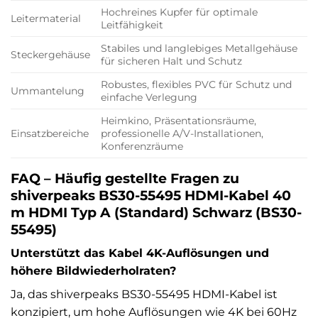
Hochreines Kupfer für optimale
Leitermaterial
Leitfähigkeit
Stabiles und langlebiges Metallgehäuse
Steckergehäuse
für sicheren Halt und Schutz
Robustes, flexibles PVC für Schutz und
Ummantelung
einfache Verlegung
Heimkino, Präsentationsräume,
Einsatzbereiche
professionelle A/V-Installationen,
Konferenzräume
FAQ – Häufig gestellte Fragen zu
shiverpeaks BS30-55495 HDMI-Kabel 40
m HDMI Typ A (Standard) Schwarz (BS30-
55495)
Unterstützt das Kabel 4K-Auflösungen und
höhere Bildwiederholraten?
Ja, das shiverpeaks BS30-55495 HDMI-Kabel ist
konzipiert, um hohe Auflösungen wie 4K bei 60Hz