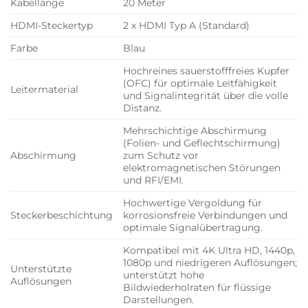
Kabellänge
20 Meter
HDMI-Steckertyp
2 x HDMI Typ A (Standard)
Farbe
Blau
Hochreines sauerstofffreies Kupfer
(OFC) für optimale Leitfähigkeit
Leitermaterial
und Signalintegrität über die volle
Distanz.
Mehrschichtige Abschirmung
(Folien- und Geflechtschirmung)
Abschirmung
zum Schutz vor
elektromagnetischen Störungen
und RFI/EMI.
Hochwertige Vergoldung für
Steckerbeschichtung
korrosionsfreie Verbindungen und
optimale Signalübertragung.
Kompatibel mit 4K Ultra HD, 1440p,
1080p und niedrigeren Auflösungen;
Unterstützte
unterstützt hohe
Auflösungen
Bildwiederholraten für flüssige
Darstellungen.