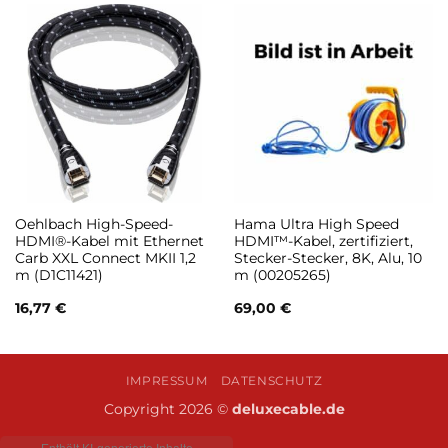
Oehlbach High-Speed-
Hama Ultra High Speed
HDMI®-Kabel mit Ethernet
HDMI™-Kabel, zertifiziert,
Carb XXL Connect MKII 1,2
Stecker-Stecker, 8K, Alu, 10
m (D1C11421)
m (00205265)
16,77
€
69,00
€
IMPRESSUM
DATENSCHUTZ
Copyright 2026 ©
deluxecable.de