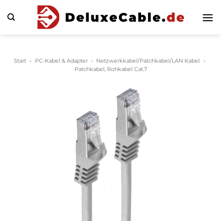
Zum
Inhalt
springen
Start
»
PC-Kabel & Adapter
»
Netzwerkkabel/Patchkabel/LAN Kabel
»
Patchkabel, Rohkabel Cat.7