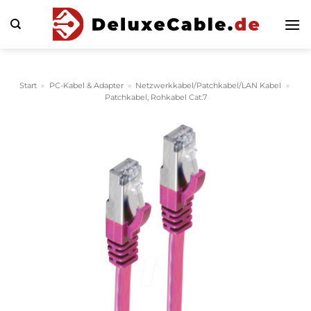
Zum
Inhalt
springen
Start
»
PC-Kabel & Adapter
»
Netzwerkkabel/Patchkabel/LAN Kabel
»
Patchkabel, Rohkabel Cat.7