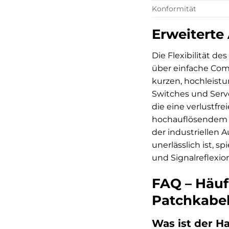
Konformität
Erweiterte
Die Flexibilität d
über einfache Co
kurzen, hochleist
Switches und Serve
die eine verlustfr
hochauflösende
der industriellen
unerlässlich ist, 
und Signalreflexio
FAQ – Häuf
Patchkabel 
Was ist der H