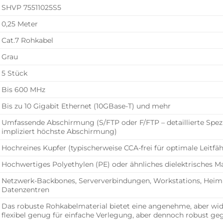
SHVP 75511025S5
0,25 Meter
Cat.7 Rohkabel
Grau
5 Stück
Bis 600 MHz
Bis zu 10 Gigabit Ethernet (10GBase-T) und mehr
Umfassende Abschirmung (S/FTP oder F/FTP – detaillierte Spezi
impliziert höchste Abschirmung)
Hochreines Kupfer (typischerweise CCA-frei für optimale Leitfäh
Hochwertiges Polyethylen (PE) oder ähnliches dielektrisches 
Netzwerk-Backbones, Serververbindungen, Workstations, Heimne
Datenzentren
Das robuste Rohkabelmaterial bietet eine angenehme, aber wi
flexibel genug für einfache Verlegung, aber dennoch robust 