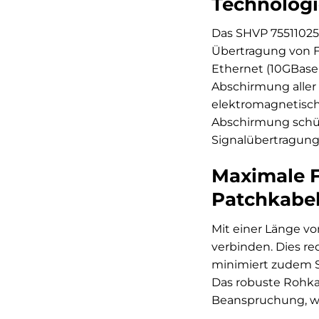
Technologi
Das SHVP 75511025S
Übertragung von Fr
Ethernet (10GBase-
Abschirmung aller
elektromagnetisch
Abschirmung schütz
Signalübertragung,
Maximale Fl
Patchkabe
Mit einer Länge v
verbinden. Dies re
minimiert zudem Si
Das robuste Rohka
Beanspruchung, wa