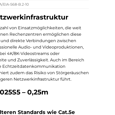
IA/EIA-568-B.2-10
tzwerkinfrastruktur
lzahl von Einsatzmöglichkeiten, die weit
rnen Rechenzentren ermöglichen diese
g und direkte Verbindungen zwischen
fessionelle Audio- und Videoproduktionen,
 bei 4K/8K-Videostreams oder
eite und Zuverlässigkeit. Auch im Bereich
ige Echtzeitdatenkommunikation
nimiert zudem das Risiko von Störgeräuschen
igeren Netzwerkinfrastruktur führt.
1025S5 – 0,25m
lteren Standards wie Cat.5e