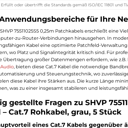
Erfüllt oder übertrifft die Standards gemäß ISO/IEC 11801 und T
 Anwendungsbereiche für Ihre Ne
es SHVP 75511025S5 0,25m Patchkabels erschließt eine Vie
mputer-zu-Router-Verbindungen hinausgehen. In mode
ungsfähigen Kabel eine optimierte Patchfeld-Verwaltun
rn, wo Platz und Signalintegrität kritisch sind. Für pro
eie Übertragung großer Datenmengen erfordern, wie z.B.
m
Audio
, bieten diese Cat.7 Kabel die notwendige Bandbr
 Automatisierung und Steuerungstechnik, wo zuverläss
spielen diese Kabel ihre Stärken aus. Die kurze Länge mi
nen, was zu einer insgesamt stabileren und leistungsfäh
ig gestellte Fragen zu SHVP 7551
– Cat.7 Rohkabel, grau, 5 Stück
auptvorteil eines Cat.7 Kabels gegenüber ä