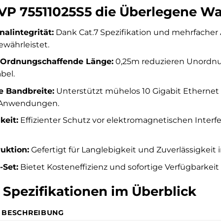
 75511025S5 die Überlegene Wah
alintegrität:
Dank Cat.7 Spezifikation und mehrfache
ewährleistet.
Ordnungschaffende Länge:
0,25m reduzieren Unordnun
bel.
e Bandbreite:
Unterstützt mühelos 10 Gigabit Ethernet
 Anwendungen.
keit:
Effizienter Schutz vor elektromagnetischen Inter
uktion:
Gefertigt für Langlebigkeit und Zuverlässigkeit
-Set:
Bietet Kosteneffizienz und sofortige Verfügbarkeit
e Spezifikationen im Überblick
BESCHREIBUNG