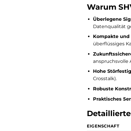
Warum SHVP
Überlegene Sign
Datenqualität g
Kompakte und 
überflüssiges Ka
Zukunftssicher
anspruchsvolle
Hohe Störfestig
Crosstalk).
Robuste Konstr
Praktisches 5er
Detailliert
EIGENSCHAFT