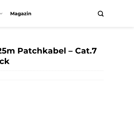
Magazin
25m Patchkabel – Cat.7
ück