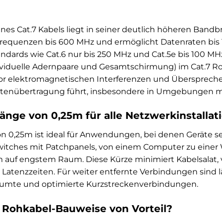
ines Cat.7 Kabels liegt in seiner deutlich höheren Band
Frequenzen bis 600 MHz und ermöglicht Datenraten bis 
ndards wie Cat.6 nur bis 250 MHz und Cat.5e bis 100 MHz 
viduelle Adernpaare und Gesamtschirmung) im Cat.7 R
or elektromagnetischen Interferenzen und Übersprechen
atenübertragung führt, insbesondere in Umgebungen mit
 Länge von 0,25m für alle Netzwerkinstalla
n 0,25m ist ideal für Anwendungen, bei denen Geräte seh
itches mit Patchpanels, von einem Computer zu einer
uf engstem Raum. Diese Kürze minimiert Kabelsalat, ve
 Latenzzeiten. Für weiter entfernte Verbindungen sind l
räumte und optimierte Kurzstreckenverbindungen.
 Rohkabel-Bauweise von Vorteil?