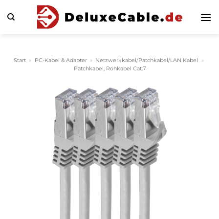
Zum
Inhalt
springen
Start
»
PC-Kabel & Adapter
»
Netzwerkkabel/Patchkabel/LAN Kabel
»
Patchkabel, Rohkabel Cat.7