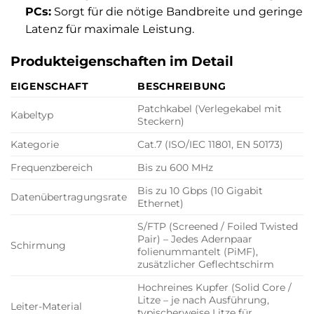
PCs:
Sorgt für die nötige Bandbreite und geringe
Latenz für maximale Leistung.
Produkteigenschaften im Detail
EIGENSCHAFT
BESCHREIBUNG
Patchkabel (Verlegekabel mit
Kabeltyp
Steckern)
Kategorie
Cat.7 (ISO/IEC 11801, EN 50173)
Frequenzbereich
Bis zu 600 MHz
Bis zu 10 Gbps (10 Gigabit
Datenübertragungsrate
Ethernet)
S/FTP (Screened / Foiled Twisted
Pair) – Jedes Adernpaar
Schirmung
folienummantelt (PiMF),
zusätzlicher Geflechtschirm
Hochreines Kupfer (Solid Core /
Litze – je nach Ausführung,
Leiter-Material
typischerweise Litze für