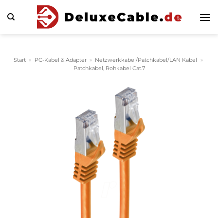
Zum
Inhalt
springen
Start
»
PC-Kabel & Adapter
»
Netzwerkkabel/Patchkabel/LAN Kabel
»
Patchkabel, Rohkabel Cat.7