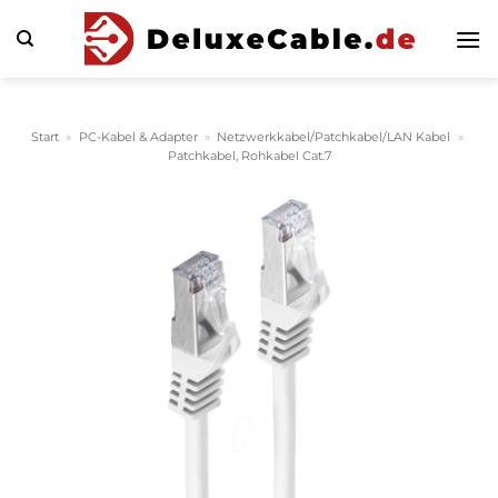
Zum
Inhalt
springen
Start
»
PC-Kabel & Adapter
»
Netzwerkkabel/Patchkabel/LAN Kabel
»
Patchkabel, Rohkabel Cat.7