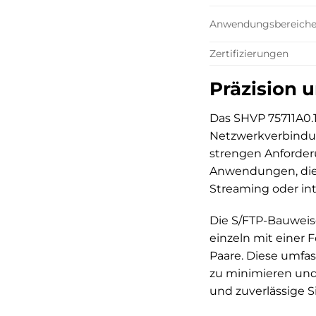
Anwendungsbereich
Zertifizierungen
Präzision u
Das SHVP 75711A0.1
Netzwerkverbindung
strengen Anforderu
Anwendungen, die e
Streaming oder in
Die S/FTP-Bauweise
einzeln mit einer 
Paare. Diese umfa
zu minimieren und
und zuverlässige 