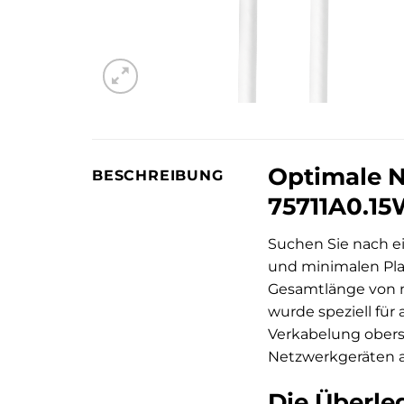
Optimale N
BESCHREIBUNG
75711A0.15
Suchen Sie nach ei
und minimalen Pla
Gesamtlänge von nu
wurde speziell für
Verkabelung oberst
Netzwerkgeräten a
Die Überle