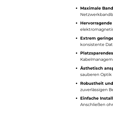
Maximale Bandb
Netzwerkbandbr
Hervorragende S
elektromagnetis
Extrem gering
konsistente Dat
Platzsparendes
Kabelmanagemen
Ästhetisch ans
sauberen Optik 
Robustheit und
zuverlässigen B
Einfache Install
Anschließen oh