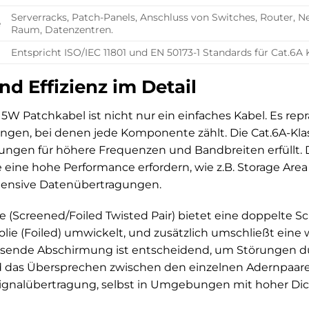
Serverracks, Patch-Panels, Anschluss von Switches, Router, 
e
Raum, Datenzentren.
Entspricht ISO/IEC 11801 und EN 50173-1 Standards für Cat.6A 
nd Effizienz im Detail
5W Patchkabel ist nicht nur ein einfaches Kabel. Es rep
en, bei denen jede Komponente zählt. Die Cat.6A-Klassi
ngen für höhere Frequenzen und Bandbreiten erfüllt. Di
ine hohe Performance erfordern, wie z.B. Storage Area
tensive Datenübertragungen.
 (Screened/Foiled Twisted Pair) bietet eine doppelte Sc
Folie (Foiled) umwickelt, und zusätzlich umschließt eine
ssende Abschirmung ist entscheidend, um Störungen d
 das Übersprechen zwischen den einzelnen Adernpaaren z
Signalübertragung, selbst in Umgebungen mit hoher Dic