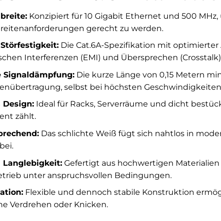
reite:
Konzipiert für 10 Gigabit Ethernet und 500 MHz
eitenanforderungen gerecht zu werden.
törfestigkeit:
Die Cat.6A-Spezifikation mit optimierter
chen Interferenzen (EMI) und Übersprechen (Crosstalk)
e Signaldämpfung:
Die kurze Länge von 0,15 Metern mini
enübertragung, selbst bei höchsten Geschwindigkeiten
 Design:
Ideal für Racks, Serverräume und dicht bestück
t zählt.
prechend:
Das schlichte Weiß fügt sich nahtlos in moder
bei.
 Langlebigkeit:
Gefertigt aus hochwertigen Materialien
etrieb unter anspruchsvollen Bedingungen.
ation:
Flexible und dennoch stabile Konstruktion ermög
ne Verdrehen oder Knicken.