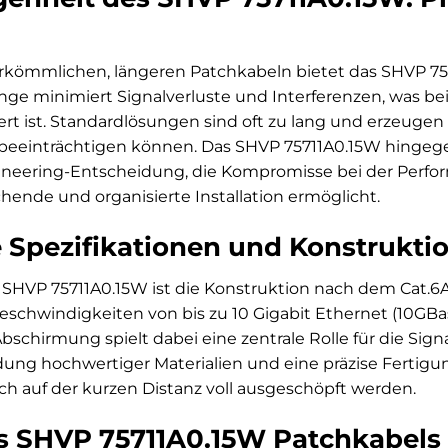
erkömmlichen, längeren Patchkabeln bietet das SHVP 75
nge minimiert Signalverluste und Interferenzen, was b
 ist. Standardlösungen sind oft zu lang und erzeugen u
eeinträchtigen können. Das SHVP 75711A0.15W hingegen 
gineering-Entscheidung, die Kompromisse bei der Perfo
hende und organisierte Installation ermöglicht.
 Spezifikationen und Konstrukti
SHVP 75711A0.15W ist die Konstruktion nach dem Cat.6A
eschwindigkeiten von bis zu 10 Gigabit Ethernet (10GBa
Abschirmung spielt dabei eine zentrale Rolle für die Sign
ng hochwertiger Materialien und eine präzise Fertigung
ch auf der kurzen Distanz voll ausgeschöpft werden.
es SHVP 75711A0.15W Patchkabels