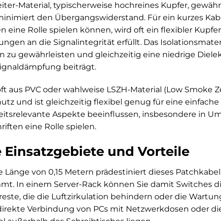
ter-Material, typischerweise hochreines Kupfer, gewährl
minimiert den Übergangswiderstand. Für ein kurzes Kabel
 eine Rolle spielen können, wird oft ein flexibler Kupfe
gen an die Signalintegrität erfüllt. Das Isolationsmateri
on zu gewährleisten und gleichzeitig eine niedrige Diele
ignaldämpfung beiträgt.
ft aus PVC oder wahlweise LSZH-Material (Low Smoke Zer
z und ist gleichzeitig flexibel genug für eine einfache 
eitsrelevante Aspekte beeinflussen, insbesondere in 
iften eine Rolle spielen.
 Einsatzgebiete und Vorteile
e Länge von 0,15 Metern prädestiniert dieses Patchkabe
t. In einem Server-Rack können Sie damit Switches di
reste, die die Luftzirkulation behindern oder die Wartu
 direkte Verbindung von PCs mit Netzwerkdosen oder d