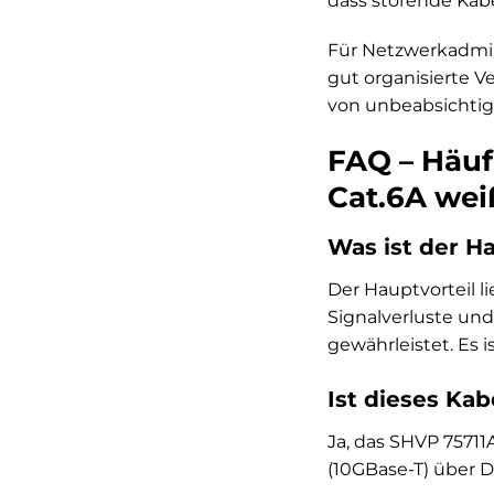
dass störende Kabe
Für Netzwerkadmin
gut organisierte V
von unbeabsichti
FAQ – Häuf
Cat.6A wei
Was ist der H
Der Hauptvorteil l
Signalverluste und
gewährleistet. Es i
Ist dieses Kab
Ja, das SHVP 75711
(10GBase-T) über D