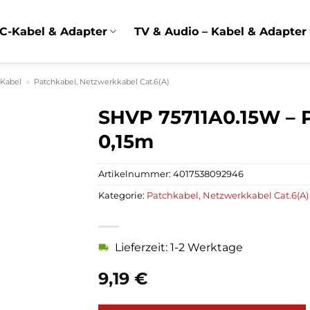
C-Kabel & Adapter
TV & Audio – Kabel & Adapter
 Kabel
»
Patchkabel, Netzwerkkabel Cat.6(A)
SHVP 75711A0.15W – 
0,15m
Artikelnummer:
4017538092946
Kategorie:
Patchkabel, Netzwerkkabel Cat.6(A)
Lieferzeit: 1-2 Werktage
9,19
€