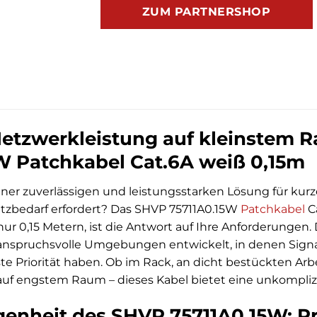
ZUM PARTNERSHOP
etzwerkleistung auf kleinstem 
W Patchkabel Cat.6A weiß 0,15m
ner zuverlässigen und leistungsstarken Lösung für kur
tzbedarf erfordert? Das SHVP 75711A0.15W
Patchkabel
Ca
r 0,15 Metern, ist die Antwort auf Ihre Anforderungen.
 anspruchsvolle Umgebungen entwickelt, in denen Signal
e Priorität haben. Ob im Rack, an dicht bestückten Arb
uf engstem Raum – dieses Kabel bietet eine unkomplizi
genheit des SHVP 75711A0.15W: Pr