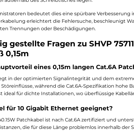
l außerhalb des Schreibtisches liegen.
istratoren bedeutet dies eine spürbare Verbesserung
erkabelung erleichtert die Fehlersuche, beschleunigt W
gten Trennungen oder Beschädigungen.
ig gestellte Fragen zu SHVP 7571
ß 0,15m
auptvorteil eines 0,15m langen Cat.6A Pat
iegt in der optimierten Signalintegrität und dem extre
 Störeinflüsse, während die Cat.6A-Spezifikation hohe 
st ideal für dichte Installationen, wo überflüssige Kabel
el für 10 Gigabit Ethernet geeignet?
A0.15W Patchkabel ist nach Cat.6A zertifiziert und unters
istanzen, die für diese Länge problemlos innerhalb der S