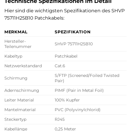
Technische Spezifikationen im Detail
Hier sind die wichtigsten Spezifikationen des SHVP
75711H25B10 Patchkabels:
MERKMAL
SPEZIFIKATION
Hersteller-
SHVP 75711H25B10
Teilenummer
Kabeltyp
Patchkabel
Netzwerkstandard
Cat.6
S/FTP (Screened/Foiled Twisted
Schirmung
Pair)
Adernschirmung
PIMF (Pair in Metal Foil)
Leiter Material
100% Kupfer
Mantelmaterial
PVC (Polyvinylchlorid)
Steckertyp
RJ45
Kabellänge
0,25 Meter