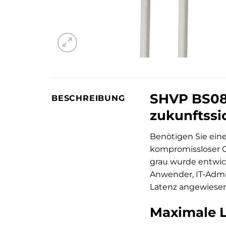
SHVP BS08-
BESCHREIBUNG
zukunftssi
Benötigen Sie ein
kompromissloser G
grau wurde entwick
Anwender, IT-Admi
Latenz angewiesen
Maximale L