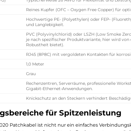
Reines Kupfer (OFC – Oxygen Free Copper) für opti
Hochwertige PE- (Polyethylen) oder FEP- (Fluorethyl
und Langlebigkeit.
PVC (Polyvinylchlorid) oder LSZH (Low Smoke Zero H
je nach spezifischer Produktvariante, hier wird v
Robustheit bietet).
RJ45 (8P8C) mit vergoldeten Kontakten für korrosi
1,0 Meter
Grau
Rechenzentren, Serverräume, professionelle Workst
Gigabit-Ethernet-Anwendungen.
Knickschutz an den Steckern verhindert Beschädi
bereiche für Spitzenleistung
0 Patchkabel ist nicht nur ein einfaches Verbindungskabel