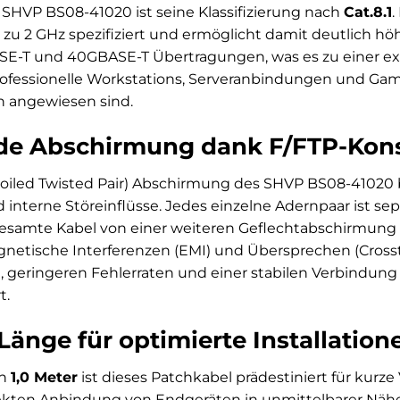
SHVP BS08-41020 ist seine Klassifizierung nach
Cat.8.1
.
 zu 2 GHz spezifiziert und ermöglicht damit deutlich höh
SE-T und 40GBASE-T Übertragungen, was es zu einer ex
ofessionelle Workstations, Serveranbindungen und Gam
 angewiesen sind.
de Abschirmung dank F/FTP-Kons
Foiled Twisted Pair) Abschirmung des SHVP BS08-41020
interne Störeinflüsse. Jedes einzelne Adernpaar ist sep
s gesamte Kabel von einer weiteren Geflechtabschirmun
gnetische Interferenzen (EMI) und Übersprechen (Crosst
, geringeren Fehlerraten und einer stabilen Verbindu
t.
änge für optimierte Installatione
on
1,0 Meter
ist dieses Patchkabel prädestiniert für kurz
rekten Anbindung von Endgeräten in unmittelbarer Nähe