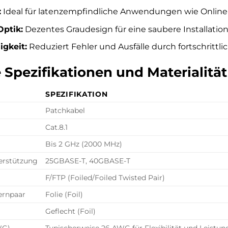
:
Ideal für latenzempfindliche Anwendungen wie Online
Optik:
Dezentes Graudesign für eine saubere Installation
igkeit:
Reduziert Fehler und Ausfälle durch fortschrittli
 Spezifikationen und Materialität
SPEZIFIKATION
Patchkabel
Cat.8.1
Bis 2 GHz (2000 MHz)
erstützung
25GBASE-T, 40GBASE-T
F/FTP (Foiled/Foiled Twisted Pair)
ernpaar
Folie (Foil)
Geflecht (Foil)
WG)
Typischerweise 26 AWG für Flexibilität und Leistung