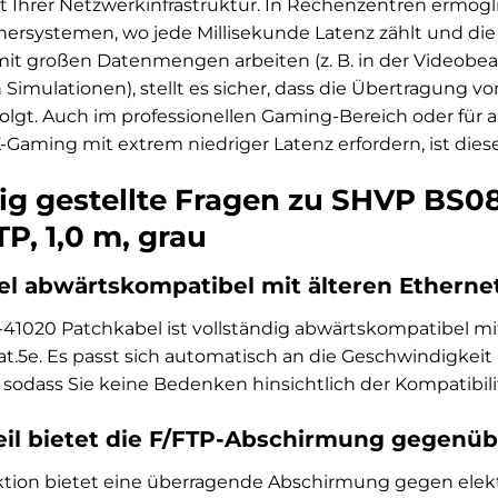
t Ihrer Netzwerkinfrastruktur. In Rechenzentren ermög
ersystemen, wo jede Millisekunde Latenz zählt und die Ba
mit großen Datenmengen arbeiten (z. B. in der Videobe
 Simulationen), stellt es sicher, dass die Übertragung 
lgt. Auch im professionellen Gaming-Bereich oder für 
Gaming mit extrem niedriger Latenz erfordern, ist diese
ig gestellte Fragen zu SHVP BS08
TP, 1,0 m, grau
bel abwärtskompatibel mit älteren Etherne
41020 Patchkabel ist vollständig abwärtskompatibel mit
Cat.5e. Es passt sich automatisch an die Geschwindigke
 sodass Sie keine Bedenken hinsichtlich der Kompatibil
eil bietet die F/FTP-Abschirmung gegenü
ktion bietet eine überragende Abschirmung gegen ele