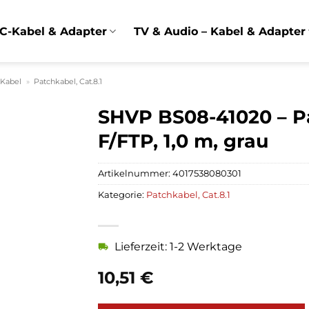
C-Kabel & Adapter
TV & Audio – Kabel & Adapter
 Kabel
»
Patchkabel, Cat.8.1
SHVP BS08-41020 – Pa
F/FTP, 1,0 m, grau
Artikelnummer:
4017538080301
Kategorie:
Patchkabel, Cat.8.1
Lieferzeit: 1-2 Werktage
10,51
€