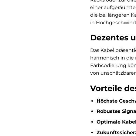
einer aufgeräumte
die bei längeren K
in Hochgeschwind
Dezentes u
Das Kabel präsenti
harmonisch in die 
Farbcodierung kön
von unschätzbarem
Vorteile d
Höchste Geschw
Robustes Signa
Optimale Kabel
Zukunftssicher