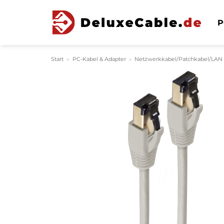
Zum
Inhalt
P
springen
Start
»
PC-Kabel & Adapter
»
Netzwerkkabel/Patchkabel/LAN