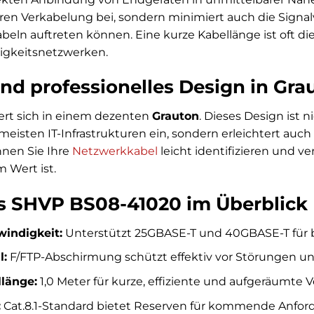
ren Verkabelung bei, sondern minimiert auch die Signal
abeln auftreten können. Eine kurze Kabellänge ist oft d
igkeitsnetzwerken.
nd professionelles Design in Gra
ert sich in einem dezenten
Grauton
. Dieses Design ist 
meisten IT-Infrastrukturen ein, sondern erleichtert auch
nen Sie Ihre
Netzwerkkabel
leicht identifizieren und v
 Wert ist.
es SHVP BS08-41020 im Überblick
indigkeit:
Unterstützt 25GBASE-T und 40GBASE-T für b
l:
F/FTP-Abschirmung schützt effektiv vor Störungen un
länge:
1,0 Meter für kurze, effiziente und aufgeräumte
:
Cat.8.1-Standard bietet Reserven für kommende Anfor