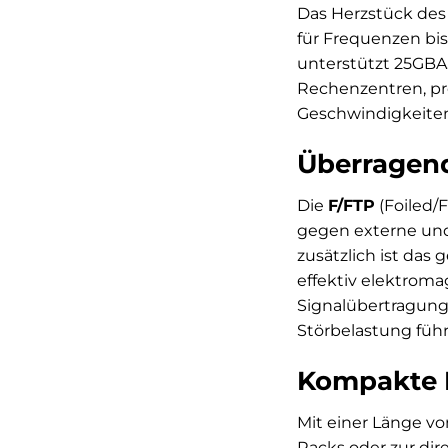
Das Herzstück des 
für Frequenzen bis
unterstützt 25GBA
Rechenzentren, pr
Geschwindigkeiten
Überragen
Die
F/FTP
(Foiled/
gegen externe und 
zusätzlich ist da
effektiv elektroma
Signalübertragung
Störbelastung führ
Kompakte L
Mit einer Länge v
Racks oder zur di