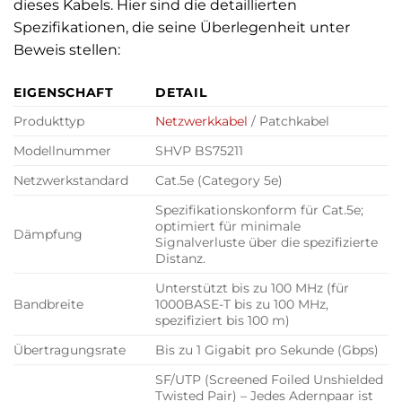
dieses Kabels. Hier sind die detaillierten
Spezifikationen, die seine Überlegenheit unter
Beweis stellen:
EIGENSCHAFT
DETAIL
Produkttyp
Netzwerkkabel
/ Patchkabel
Modellnummer
SHVP BS75211
Netzwerkstandard
Cat.5e (Category 5e)
Spezifikationskonform für Cat.5e;
optimiert für minimale
Dämpfung
Signalverluste über die spezifizierte
Distanz.
Unterstützt bis zu 100 MHz (für
Bandbreite
1000BASE-T bis zu 100 MHz,
spezifiziert bis 100 m)
Übertragungsrate
Bis zu 1 Gigabit pro Sekunde (Gbps)
SF/UTP (Screened Foiled Unshielded
Twisted Pair) – Jedes Adernpaar ist