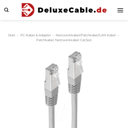
Zum
Inhalt
springen
Start
»
PC-Kabel & Adapter
»
Netzwerkkabel/Patchkabel/LAN Kabel
»
Patchkabel, Netzwerkkabel Cat.5(e)