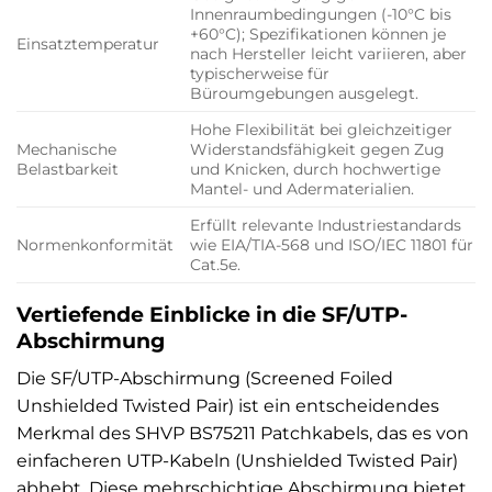
Innenraumbedingungen (-10°C bis
+60°C); Spezifikationen können je
Einsatztemperatur
nach Hersteller leicht variieren, aber
typischerweise für
Büroumgebungen ausgelegt.
Hohe Flexibilität bei gleichzeitiger
Mechanische
Widerstandsfähigkeit gegen Zug
Belastbarkeit
und Knicken, durch hochwertige
Mantel- und Adermaterialien.
Erfüllt relevante Industriestandards
Normenkonformität
wie EIA/TIA-568 und ISO/IEC 11801 für
Cat.5e.
Vertiefende Einblicke in die SF/UTP-
Abschirmung
Die SF/UTP-Abschirmung (Screened Foiled
Unshielded Twisted Pair) ist ein entscheidendes
Merkmal des SHVP BS75211 Patchkabels, das es von
einfacheren UTP-Kabeln (Unshielded Twisted Pair)
abhebt. Diese mehrschichtige Abschirmung bietet