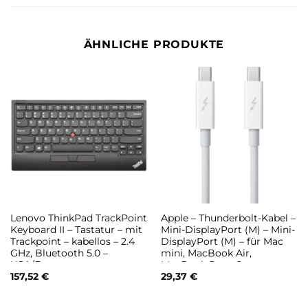
ÄHNLICHE PRODUKTE
Lenovo ThinkPad TrackPoint
Apple – Thunderbolt-Kabel –
Keyboard II – Tastatur – mit
Mini-DisplayPort (M) – Mini-
Trackpoint – kabellos – 2.4
DisplayPort (M) – für Mac
GHz, Bluetooth 5.0 –
mini, MacBook Air,
USA/Europa –
MacBook Pro – 2 m
Tastenschalter: Scissor-Key
157,52
€
29,37
€
– Pure Black – für
ThinkBook 14s G2 ITL,