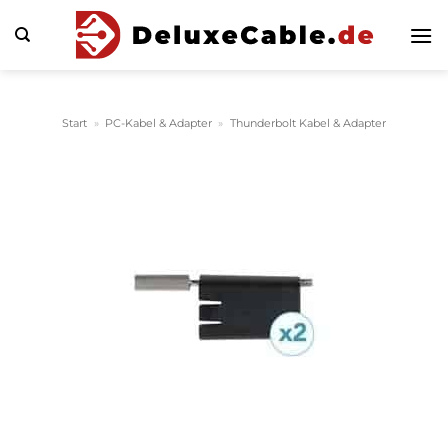
Zum
Inhalt
springen
Start
»
PC-Kabel & Adapter
»
Thunderbolt Kabel & Adapter