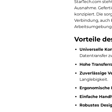
StarTech.com steht
Ausnahme. Gefertig
konzipiert. Die so
Verbindung, auch 
Arbeitsumgebung 
Vorteile d
Universelle Kom
Datentransfer 
Hohe Transferr
Zuverlässige V
Langlebigkeit.
Ergonomische 
Einfache Hand
Robustes Desig