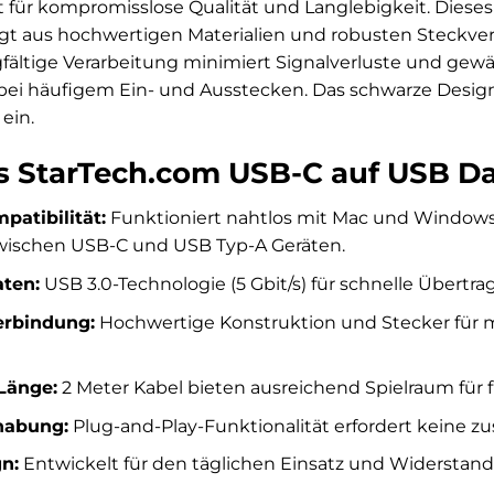
 für kompromisslose Qualität und Langlebigkeit. Dieses
t aus hochwertigen Materialien und robusten Steckverb
rgfältige Verarbeitung minimiert Signalverluste und gewäh
bei häufigem Ein- und Ausstecken. Das schwarze Design 
ein.
es StarTech.com USB-C auf USB D
patibilität:
Funktioniert nahtlos mit Mac und Window
zwischen USB-C und USB Typ-A Geräten.
aten:
USB 3.0-Technologie (5 Gbit/s) für schnelle Über
erbindung:
Hochwertige Konstruktion und Stecker für m
Länge:
2 Meter Kabel bieten ausreichend Spielraum für f
habung:
Plug-and-Play-Funktionalität erfordert keine zus
n:
Entwickelt für den täglichen Einsatz und Widerstand