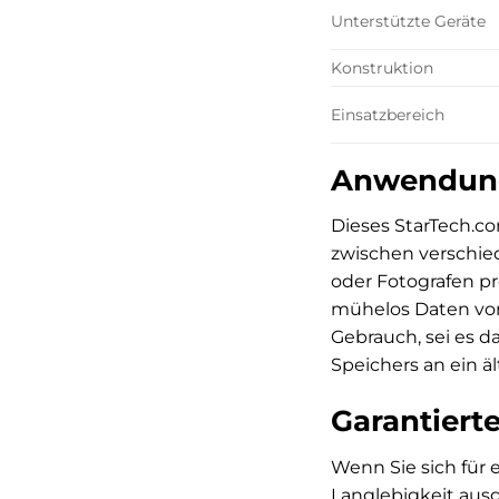
Unterstützte Geräte
Konstruktion
Einsatzbereich
Anwendungs
Dieses StarTech.co
zwischen verschie
oder Fotografen p
mühelos Daten von
Gebrauch, sei es d
Speichers an ein ä
Garantierte
Wenn Sie sich für 
Langlebigkeit ausg