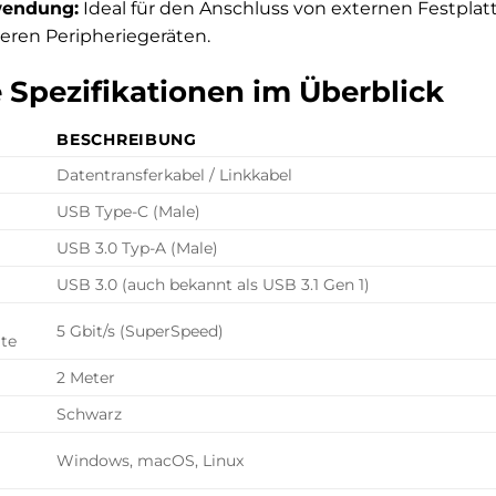
wendung:
Ideal für den Anschluss von externen Festpla
eren Peripheriegeräten.
 Spezifikationen im Überblick
BESCHREIBUNG
Datentransferkabel / Linkkabel
USB Type-C (Male)
USB 3.0 Typ-A (Male)
USB 3.0 (auch bekannt als USB 3.1 Gen 1)
5 Gbit/s (SuperSpeed)
te
2 Meter
Schwarz
Windows, macOS, Linux