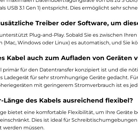
er maximalen Datenübertragungsrate von bis zu 5 Gbit/
als USB 3.1 Gen 1) entspricht. Dies ermöglicht sehr sch
zusätzliche Treiber oder Software, um die
 unterstützt Plug-and-Play. Sobald Sie es zwischen Ihr
m (Mac, Windows oder Linux) es automatisch, und Sie 
es Kabel auch zum Aufladen von Geräten
primär für den Datentransfer konzipiert ist und die nöti
tes Ladegerät für sehr stromhungrige Geräte gedacht. Fü
pheriegeräten mit geringerem Stromverbrauch ist es je
er-Länge des Kabels ausreichend flexibel?
nge bietet eine komfortable Flexibilität, um Ihre Geräte
einschränkt. Dies ist ideal für Schreibtischumgebunge
llt werden müssen.