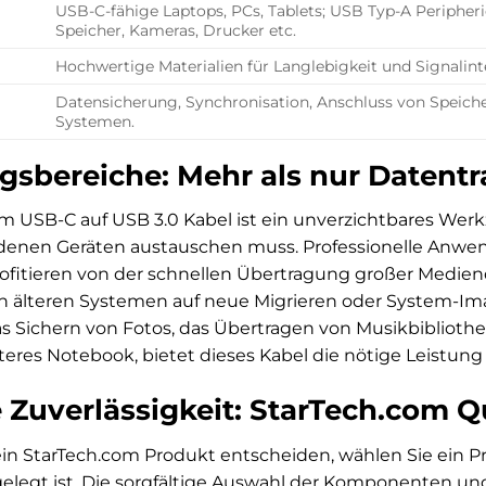
USB-C-fähige Laptops, PCs, Tablets; USB Typ-A Peripheri
Speicher, Kameras, Drucker etc.
Hochwertige Materialien für Langlebigkeit und Signalint
Datensicherung, Synchronisation, Anschluss von Speich
Systemen.
bereiche: Mehr als nur Datentr
m USB-C auf USB 3.0 Kabel ist ein unverzichtbares Wer
denen Geräten austauschen muss. Professionelle Anwen
rofitieren von der schnellen Übertragung großer Medien
 älteren Systemen auf neue Migrieren oder System-Ima
as Sichern von Fotos, das Übertragen von Musikbibliot
lteres Notebook, bietet dieses Kabel die nötige Leistung
 Zuverlässigkeit: StarTech.com Q
ein StarTech.com Produkt entscheiden, wählen Sie ein Pr
elegt ist. Die sorgfältige Auswahl der Komponenten und 