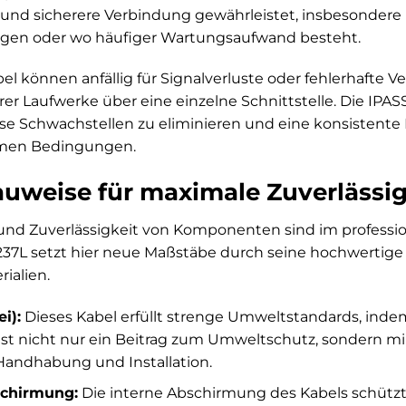
e und sicherere Verbindung gewährleistet, insbesonde
ngen oder wo häufiger Wartungsaufwand besteht.
 können anfällig für Signalverluste oder fehlerhafte V
r Laufwerke über eine einzelne Schnittstelle. Die IPA
ese Schwachstellen zu eliminieren und eine konsistent
emen Bedingungen.
uweise für maximale Zuverlässig
und Zuverlässigkeit von Komponenten sind im professio
37L setzt hier neue Maßstäbe durch seine hochwertig
ialien.
i):
Dieses Kabel erfüllt strenge Umweltstandards, indem
s ist nicht nur ein Beitrag zum Umweltschutz, sondern m
 Handhabung und Installation.
schirmung:
Die interne Abschirmung des Kabels schützt