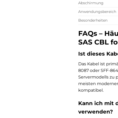
Abschirmung
Anwendungsbereich
Besonderheiten
FAQs – Häu
SAS CBL fo
Ist dieses Ka
Das Kabel ist prim
8087 oder SFF-8643
Servermodells zu p
meisten modernen 
kompatibel.
Kann ich mit 
verwenden?