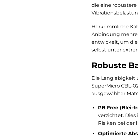
die eine robuster
Vibrationsbelastu
Herkömmliche Kabel
Anbindung mehrere
entwickelt, um di
selbst unter extr
Robuste Ba
Die Langlebigkeit 
SuperMicro CBL-02
ausgewählter Mater
PB Free (Blei-fre
verzichtet. Die
Risiken bei der
Optimierte Ab