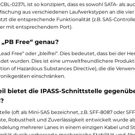
 CBL-0237L ist so konzipiert, dass es sowohl SATA- als 
ischung aus verschiedenen Laufwerkstypen an die vier P
tzt die entsprechende Funktionalität (z.B. SAS-Controlle
er mit entsprechendem Port).
 „PB Free“ genau?
Lead Free“ oder „bleifrei“. Dies bedeutet, dass bei der H
ndet wurden. Dies ist eine umweltfreundlichere Produk
iction of Hazardous Substances Directive), die die Verw
ronikgeräten einschränken.
il bietet die IPASS-Schnittstelle gegenü
n?
elle (oft als Mini-SAS bezeichnet, z.B. SFF-8087 oder SFF
hte, Robustheit und Zuverlässigkeit entwickelt wurde al
ndelung mehrerer Lanes in einem einzigen Kabel und St
grität durch verbesserte mechanische Stabilität und A