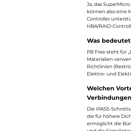
Ja, das SuperMicro
können also eine M
Controller unterstü
HBA/RAID-Controll
Was bedeutet
PB Free steht für „
Materialien verwe
Richtlinien (Restr
Elektro- und Elekt
Welchen Vorte
Verbindunge
Die IPASS-Schnittst
die für höhere Dic
ermöglicht die Bü
und die Signalinte