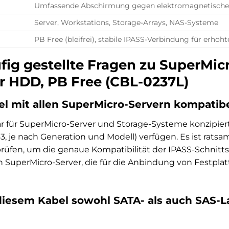
Umfassende Abschirmung gegen elektromagnetische 
Server, Workstations, Storage-Arrays, NAS-Systeme
PB Free (bleifrei), stabile IPASS-Verbindung für erhöht
fig gestellte Fragen zu SuperMic
r HDD, PB Free (CBL-0237L)
bel mit allen SuperMicro-Servern kompatib
är für SuperMicro-Server und Storage-Systeme konzipiert,
, je nach Generation und Modell) verfügen. Es ist ratsam
rüfen, um die genaue Kompatibilität der IPASS-Schnittste
SuperMicro-Server, die für die Anbindung von Festplat
diesem Kabel sowohl SATA- als auch SAS-L