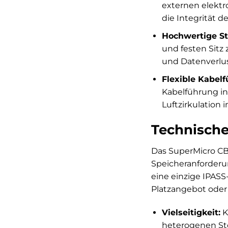
externen elektr
die Integrität 
Hochwertige St
und festen Sitz
und Datenverlu
Flexible Kabel
Kabelführung in 
Luftzirkulation 
Technische
Das SuperMicro CBL
Speicheranforderun
eine einzige IPASS-
Platzangebot oder e
Vielseitigkeit:
K
heterogenen St