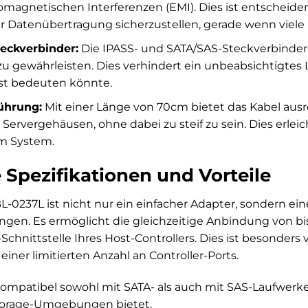
omagnetischen Interferenzen (EMI). Dies ist entscheid
der Datenübertragung sicherzustellen, gerade wenn viele 
eckverbinder:
Die IPASS- und SATA/SAS-Steckverbinder s
 zu gewährleisten. Dies verhindert ein unbeabsichtigtes
st bedeuten könnte.
führung:
Mit einer Länge von 70cm bietet das Kabel ausr
Servergehäusen, ohne dabei zu steif zu sein. Dies erleich
im System.
 Spezifikationen und Vorteile
-0237L ist nicht nur ein einfacher Adapter, sondern ei
gen. Es ermöglicht die gleichzeitige Anbindung von bi
Schnittstelle Ihres Host-Controllers. Dies ist besonders
iner limitierten Anzahl an Controller-Ports.
ompatibel sowohl mit SATA- als auch mit SAS-Laufwerken,
orage-Umgebungen bietet.