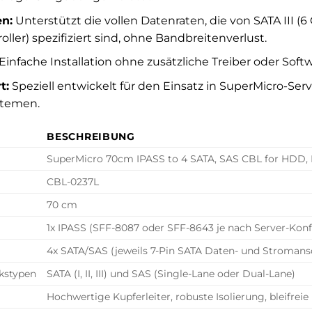
n:
Unterstützt die vollen Datenraten, die von SATA III (6 
ller) spezifiziert sind, ohne Bandbreitenverlust.
Einfache Installation ohne zusätzliche Treiber oder Softw
t:
Speziell entwickelt für den Einsatz in SuperMicro-Ser
temen.
BESCHREIBUNG
SuperMicro 70cm IPASS to 4 SATA, SAS CBL for HDD,
CBL-0237L
70 cm
1x IPASS (SFF-8087 oder SFF-8643 je nach Server-Konf
4x SATA/SAS (jeweils 7-Pin SATA Daten- und Stromansc
kstypen
SATA (I, II, III) und SAS (Single-Lane oder Dual-Lane)
Hochwertige Kupferleiter, robuste Isolierung, bleifrei