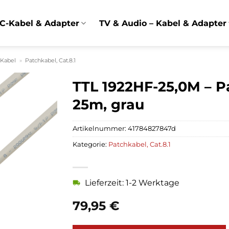
C-Kabel & Adapter
TV & Audio – Kabel & Adapter
 Kabel
»
Patchkabel, Cat.8.1
TTL 1922HF-25,0M – Pa
25m, grau
Artikelnummer:
41784827847d
Kategorie:
Patchkabel, Cat.8.1
Lieferzeit: 1-2 Werktage
79,95
€