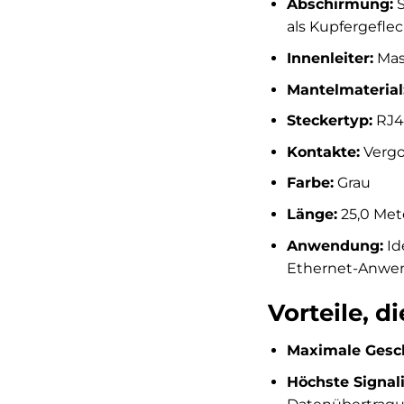
Abschirmung:
S
als Kupfergefle
Innenleiter:
Mass
Mantelmaterial
Steckertyp:
RJ4
Kontakte:
Vergo
Farbe:
Grau
Länge:
25,0 Met
Anwendung:
Id
Ethernet-Anwen
Vorteile, 
Maximale Gesch
Höchste Signali