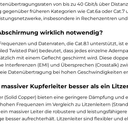
enübertragungsraten von bis zu 40 Gbit/s über Distanzen
 gegenüber früheren Kategorien wie Cat.6a oder Cat.7 
istungsnetzwerke, insbesondere in Rechenzentren un
-Abschirmung wirklich notwendig?
Frequenzen und Datenraten, die Cat.8.1 unterstützt, ist 
iled Twisted Pair) bedeutet, dass jedes einzelne Adernpa
ätzlich mit einem Geflecht geschirmt wird. Diese dopp
e Interferenzen (EMI) und Übersprechen (Crosstalk) zwi
rfreie Datenübertragung bei hohen Geschwindigkeiten en
massiver Kupferleiter besser als ein Litze
er (Solid Copper) bieten eine geringere Dämpfung und e
hohen Frequenzen im Vergleich zu Litzenleitern (Strande
 ein massiver Leiter die robustere und leistungsfähigere 
 besser aufrechterhält. Litzenleiter sind flexibler und 