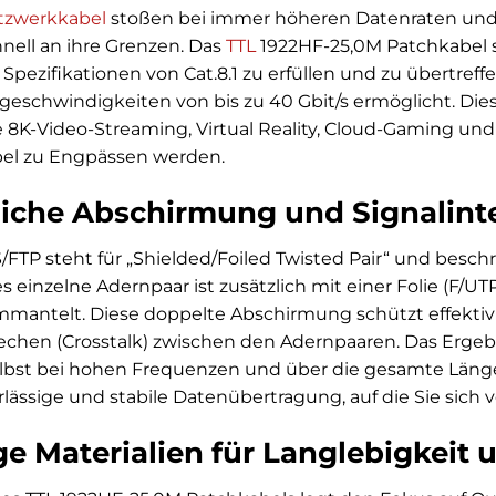
tzwerkkabel
stoßen bei immer höheren Datenraten un
ll an ihre Grenzen. Das
TTL
1922HF-25,0M Patchkabel s
 Spezifikationen von Cat.8.1 zu erfüllen und zu übertreff
schwindigkeiten von bis zu 40 Gbit/s ermöglicht. Dies
K-Video-Streaming, Virtual Reality, Cloud-Gaming und
el zu Engpässen werden.
tliche Abschirmung und Signalinte
/FTP steht für „Shielded/Foiled Twisted Pair“ und besc
es einzelne Adernpaar ist zusätzlich mit einer Folie (F/
ummantelt. Diese doppelte Abschirmung schützt effektiv
echen (Crosstalk) zwischen den Adernpaaren. Das Ergeb
selbst bei hohen Frequenzen und über die gesamte Läng
erlässige und stabile Datenübertragung, auf die Sie sich 
e Materialien für Langlebigkeit