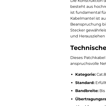
Die Konstruktion d
besteht aus hochre
ist fundamental fü
Kabelmantel ist au
Beanspruchung bie
Stecker gewährlei
und Herausziehen e
Technische
Dieses Patchkabel i
anspruchsvolle Net
Kategorie:
Cat.8
Standard:
Erfüll
Bandbreite:
Bis
Übertragungsra