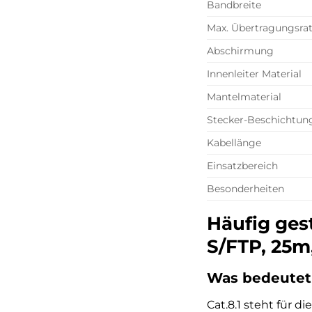
Bandbreite
Max. Übertragungsra
Abschirmung
Innenleiter Material
Mantelmaterial
Stecker-Beschichtun
Kabellänge
Einsatzbereich
Besonderheiten
Häufig ges
S/FTP, 25m
Was bedeutet 
Cat.8.1 steht für 