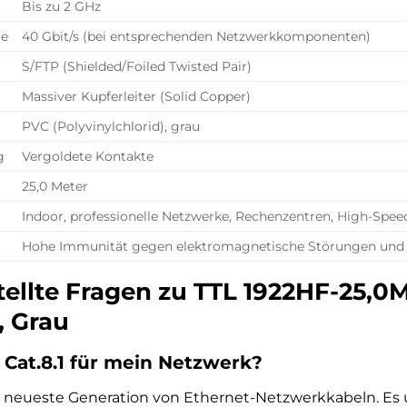
Bis zu 2 GHz
te
40 Gbit/s (bei entsprechenden Netzwerkkomponenten)
S/FTP (Shielded/Foiled Twisted Pair)
Massiver Kupferleiter (Solid Copper)
PVC (Polyvinylchlorid), grau
g
Vergoldete Kontakte
25,0 Meter
Indoor, professionelle Netzwerke, Rechenzentren, High-Sp
Hohe Immunität gegen elektromagnetische Störungen und
tellte Fragen zu TTL 1922HF-25,0M
, Grau
Cat.8.1 für mein Netzwerk?
die neueste Generation von Ethernet-Netzwerkkabeln. Es