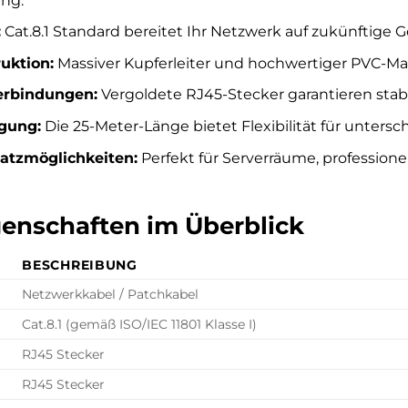
ng.
:
Cat.8.1 Standard bereitet Ihr Netzwerk auf zukünftige
uktion:
Massiver Kupferleiter und hochwertiger PVC-Man
erbindungen:
Vergoldete RJ45-Stecker garantieren stab
gung:
Die 25-Meter-Länge bietet Flexibilität für unters
satzmöglichkeiten:
Perfekt für Serverräume, professione
enschaften im Überblick
BESCHREIBUNG
Netzwerkkabel / Patchkabel
Cat.8.1 (gemäß ISO/IEC 11801 Klasse I)
RJ45 Stecker
RJ45 Stecker