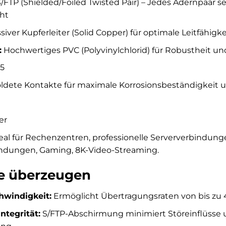
/FTP (Shielded/Foiled Twisted Pair) – Jedes Adernpaar 
cht
iver Kupferleiter (Solid Copper) für optimale Leitfähi
:
Hochwertiges PVC (Polyvinylchlorid) für Robustheit und 
5
ldete Kontakte für maximale Korrosionsbeständigkeit 
er
eal für Rechenzentren, professionelle Serververbindunge
dungen, Gaming, 8K-Video-Streaming.
die überzeugen
windigkeit:
Ermöglicht Übertragungsraten von bis zu 4
ntegrität:
S/FTP-Abschirmung minimiert Störeinflüsse u