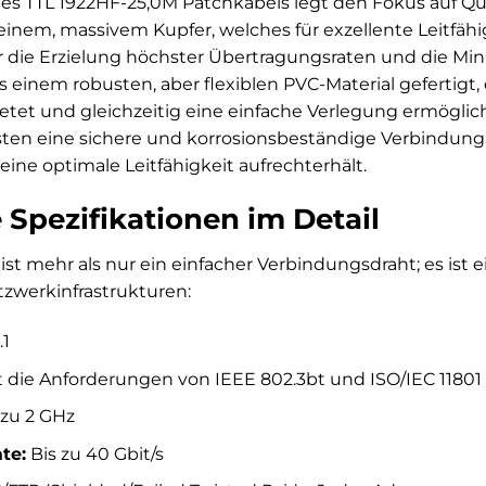
es TTL 1922HF-25,0M Patchkabels legt den Fokus auf Qua
inem, massivem Kupfer, welches für exzellente Leitfähi
r die Erzielung höchster Übertragungsraten und die Min
s einem robusten, aber flexiblen PVC-Material gefertigt
tet und gleichzeitig eine einfache Verlegung ermöglich
sten eine sichere und korrosionsbeständige Verbindung
ine optimale Leitfähigkeit aufrechterhält.
 Spezifikationen im Detail
st mehr als nur ein einfacher Verbindungsdraht; es ist ei
zwerkinfrastrukturen:
.1
t die Anforderungen von IEEE 802.3bt und ISO/IEC 11801 
 zu 2 GHz
te:
Bis zu 40 Gbit/s