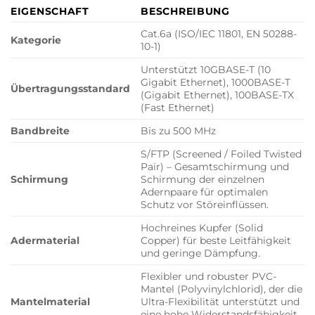
EIGENSCHAFT
BESCHREIBUNG
Cat.6a (ISO/IEC 11801, EN 50288-
Kategorie
10-1)
Unterstützt 10GBASE-T (10
Gigabit Ethernet), 1000BASE-T
Übertragungsstandard
(Gigabit Ethernet), 100BASE-TX
(Fast Ethernet)
Bandbreite
Bis zu 500 MHz
S/FTP (Screened / Foiled Twisted
Pair) – Gesamtschirmung und
Schirmung
Schirmung der einzelnen
Adernpaare für optimalen
Schutz vor Störeinflüssen.
Hochreines Kupfer (Solid
Adermaterial
Copper) für beste Leitfähigkeit
und geringe Dämpfung.
Flexibler und robuster PVC-
Mantel (Polyvinylchlorid), der die
Mantelmaterial
Ultra-Flexibilität unterstützt und
eine hohe Widerstandsfähigkeit