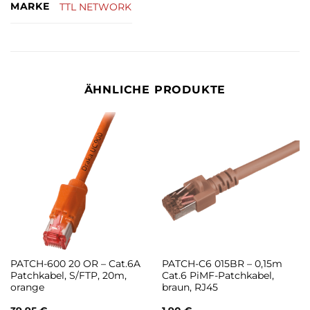
MARKE
TTL NETWORK
ÄHNLICHE PRODUKTE
PATCH-600 20 OR – Cat.6A
PATCH-C6 015BR – 0,15m
Patchkabel, S/FTP, 20m,
Cat.6 PiMF-Patchkabel,
orange
braun, RJ45