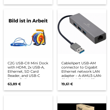
HDMI weiblich – weiß –
USB 3.0 – 15.2 cm –
4K Unterstützung
geformt – Schwarz
C2G USB-C® Mini Dock
CableXpert USB-AM
with HDMI, 2x USB-A,
connector to Gigabit
Ethernet, SD Card
Ethernet network LAN
Reader, and USB-C
adapter – A-AMU3-LAN-
Power Delivery up to
01 (A-AMU3-LAN-01)
100W – 4K 30Hz –
63,89
€
19,61
€
Dockingstation – USB-
C / Thunderbolt 3 –
HDMI – GigE