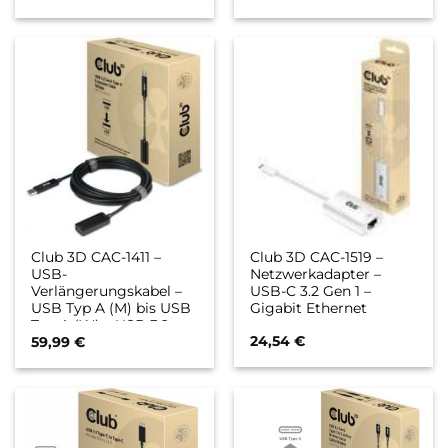
Club 3D CAC-1411 –
Club 3D CAC-1519 –
USB-
Netzwerkadapter –
Verlängerungskabel –
USB-C 3.2 Gen 1 –
USB Typ A (M) bis USB
Gigabit Ethernet
Typ A (W) – USB 3.2
24,54
€
Gen 2 – 900 mA – 5 m
59,99
€