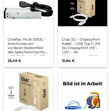
Chieftec MUB-3003C –
Club 3D – DisplayPort-
Anschlüsse am
Kabel – USB Typ C (M)
vorderen Bedienfeld
bis DisplayPort (M) –
des Speicherschachts –
1,2m – 4K
USB 3.1 Gen 1 x 2, USB-
Unterstützung (CAC-
C – Schwarz
1517)
25,49
€
31,84
€