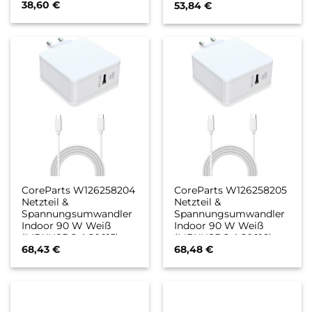
38,60
€
53,84
€
CoreParts W126258204
CoreParts W126258205
Netzteil &
Netzteil &
Spannungsumwandler
Spannungsumwandler
Indoor 90 W Weiß
Indoor 90 W Weiß
(MBXUSBC-AC0015)
(MBXUSBC-AC0016)
68,43
€
68,48
€