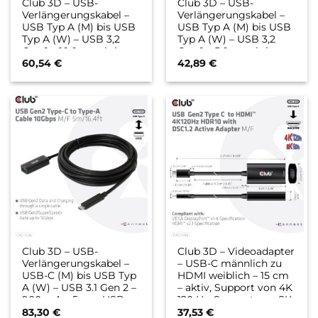
Club 3D – USB-
Club 3D – USB-
Verlängerungskabel –
Verlängerungskabel –
USB Typ A (M) bis USB
USB Typ A (M) bis USB
Typ A (W) – USB 3,2
Typ A (W) – USB 3,2
Gen 1 – 10,0m – aktiv
Gen 1 – 5,0m – aktiv
(CAC-1405)
(CAC-1404)
60,54
€
42,89
€
Club 3D – USB-
Club 3D – Videoadapter
Verlängerungskabel –
– USB-C männlich zu
USB-C (M) bis USB Typ
HDMI weiblich – 15 cm
A (W) – USB 3.1 Gen 2 –
– aktiv, Support von 4K
900 mA – 5 m – USB-
120 Hz, Support von 8K
Strom, bi-direktional
60 Hz (B-Ware)
83,30
€
37,53
€