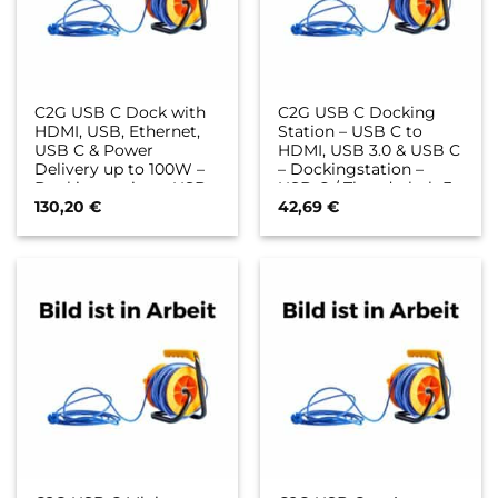
C2G USB C Dock with
C2G USB C Docking
HDMI, USB, Ethernet,
Station – USB C to
USB C & Power
HDMI, USB 3.0 & USB C
Delivery up to 100W –
– Dockingstation –
Dockingstation – USB-
USB-C / Thunderbolt 3
C / Thunderbolt 3 –
– HDMI
130,20
€
42,69
€
HDMI – GigE