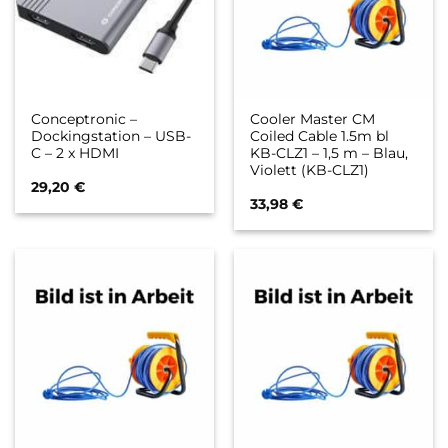
Conceptronic –
Cooler Master CM
Dockingstation – USB-
Coiled Cable 1.5m bl
C – 2 x HDMI
KB-CLZ1 – 1,5 m – Blau,
Violett (KB-CLZ1)
29,20
€
33,98
€