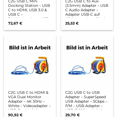
C2G USB C Mini
C2G USB C to Aux
Docking Station – USB
(3.5mm) Adapter – USB
C to HDMI, USB 3.0 &
C Audio Adapter –
USB C –
Adapter USB-C auf
Dockingstation – USB-
Klinkenstecker – 24 pin
C / Thunderbolt 3 –
USB-C männlich zu
72,67
€
25,53
€
HDMI
Stereo Mini-
Klinkenstecker weiblich
C2G USB C to HDMI &
C2G USB C to USB
VGA Dual Monitor
Adapter – SuperSpeed
Adapter – 4K 30Hz –
USB Adapter – 5Gbps –
White – Videoadapter –
F/M – USB-Adapter –
USB-C männlich
USB-C (W) umkehrbar
umkehrbar zu DB-15,
zu USB Typ A (M) –
90,92
€
29,70
€