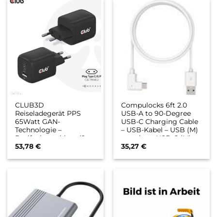
CLUB3D
Compulocks 6ft 2.0
Reiseladegerät PPS
USB-A to 90-Degree
65Watt GAN-
USB-C Charging Cable
Technologie –
– USB-Kabel – USB (M)
Dreifachanschluss (2x
gerade zu USB-C (M)
USB Typ-C + USB Typ-
nach rechts
53,78
€
35,27
€
A) Power Delivery (PD)
abgewinkelt – 1.83 m –
3.0 Unterstützung
weiß – für P/N:
(CAC-1913EU)
104GA7SB, 109IPDSB,
109IPDSW, 1910GASB,
1910GASW, 211SENW,
299PSENW, 580SPSB