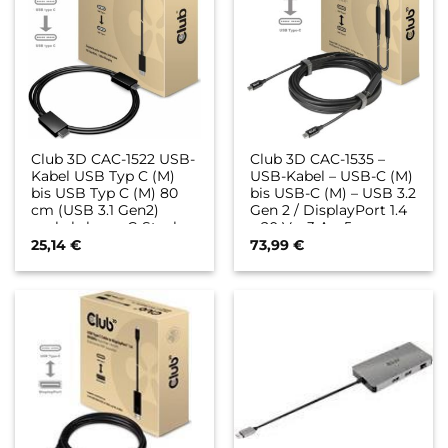
Club 3D CAC-1522 USB-
Club 3D CAC-1535 –
Kabel USB Typ C (M)
USB-Kabel – USB-C (M)
bis USB Typ C (M) 80
bis USB-C (M) – USB 3.2
cm (USB 3.1 Gen2)
Gen 2 / DisplayPort 1.4
umkehrbarer C-Stecker
– 20 V – 3 A – 5 m –
(CAC-1522)
aktiv, USB Power
25,14
€
73,99
€
Delivery (3A, 60W), 8K
Unterstützung, bi-
directional