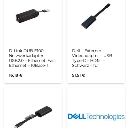
D-Link DUB E100 –
Dell – Externer
Netzwerkadapter –
Videoadapter – USB
USB2.0 – Ethernet, Fast
Type-C – HDMI –
Ethernet – 10Base-T,
Schwarz – für
100Base-TX (DUB-E100)
Alienware 17 R3
16,18
€
51,51
€