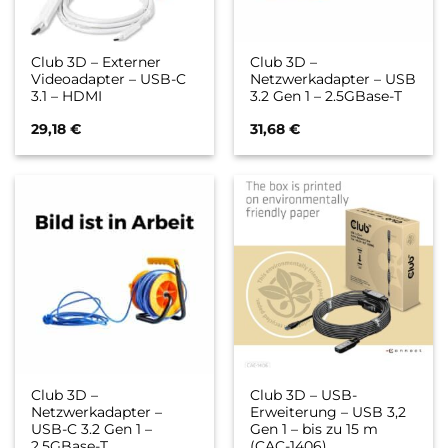
Club 3D – Externer
Club 3D –
Videoadapter – USB-C
Netzwerkadapter – USB
3.1 – HDMI
3.2 Gen 1 – 2.5GBase-T
29,18
€
31,68
€
Club 3D –
Club 3D – USB-
Netzwerkadapter –
Erweiterung – USB 3,2
USB-C 3.2 Gen 1 –
Gen 1 – bis zu 15 m
2.5GBase-T
(CAC-1406)