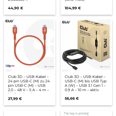
44,90
€
104,99
€
Club 3D – USB-Kabel –
Club 3D – USB-Kabel –
24 pin USB-C (M) zu 24
USB-C (M) bis USB Typ
pin USB-C (M) – USB
A (W) – USB 3.1 Gen 1 –
2.0 – 48 V – 5 A – 4 m –
0.9 A – 10 m – aktiv
bi-direktional,
56,66
€
unterstützt bis zu 240
27,99
€
W
Spannungsversorgung,
Baureihe mit