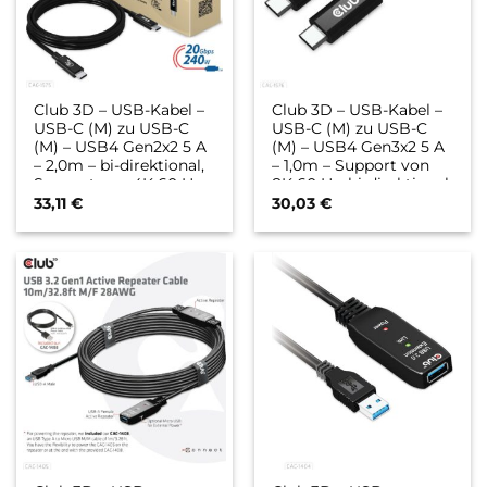
Club 3D – USB-Kabel –
Club 3D – USB-Kabel –
USB-C (M) zu USB-C
USB-C (M) zu USB-C
(M) – USB4 Gen2x2 5 A
(M) – USB4 Gen3x2 5 A
– 2,0m – bi-direktional,
– 1,0m – Support von
Support von 4K 60 Hz,
8K 60 Hz, bi-direktional,
up to 240W power
up to 240W power
33,11
€
30,03
€
delivery support,
delivery support,
extended power range
extended power range
(EPR) (CAC-1575)
(EPR) (CAC-1576)