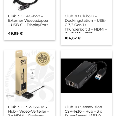
Club 3D CAC-1557 –
Club 3D Club3D –
Externer Videoadapter
Dockingstation – USB-
– USB-C – DisplayPort
C 3,2 Gen 1 /
Thunderbolt 3 – HDMI –
49,99
€
GigE (CSV-1593)
104,62
€
Club 3D CSV-1556 MST
Club 3D SenseVision
Hub – Video-Verteiler –
CSV-1430 – Hub – 3 x
2 x HDMI – Desktop
SuperSpeed USB3.0 –