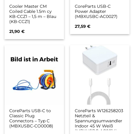
Cooler Master CM
CoreParts USB-C
Coiled Cable 1.5m cy
Power Adapter
KB-CCZ1 – 1,5 m – Blau
(MBXUSBC-AC0027)
(KB-CCZ1)
27,59
€
21,90
€
CoreParts USB-C to
CoreParts W126258203
Classic Plug
Netzteil &
Connectors – Typ C
Spannungsumwandler
(MBXUSBC-CO0008)
Indoor 45 W Weiß
(MBXUSBC-AC0014)