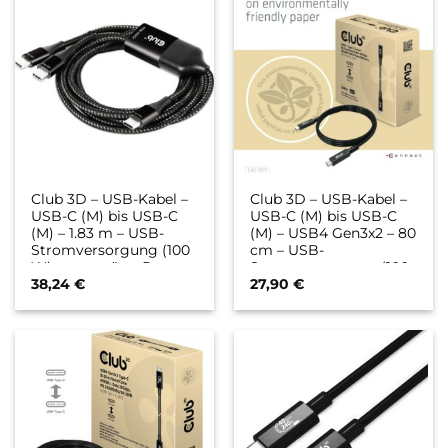
erweitertem
Leistungsbereich (EPR
Club 3D – USB-Kabel –
Club 3D – USB-Kabel –
USB-C (M) bis USB-C
USB-C (M) bis USB-C
(M) – 1.83 m – USB-
(M) – USB4 Gen3x2 – 80
Stromversorgung (100
cm – USB-
W), unterstützt Power
Stromversorgung (100
Delivery 3.0,
W), Support von 8K 60
38,24
€
27,90
€
unterstützt Power
Hz, bi-direktional
Delivery 2,0