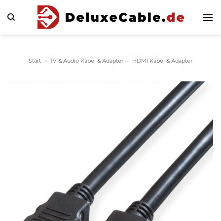
Zum
Inhalt
springen
Start
»
TV & Audio Kabel & Adapter
»
HDMI Kabel & Adapter