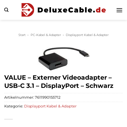
Zum
Inhalt
springen
Start
»
PC-Kabel & Adapter
»
Displayport Kabel & Adapter
VALUE – Externer Videoadapter –
USB-C 3.1 – DisplayPort – Schwarz
Artikelnummer:
7611990155712
Kategorie:
Displayport Kabel & Adapter