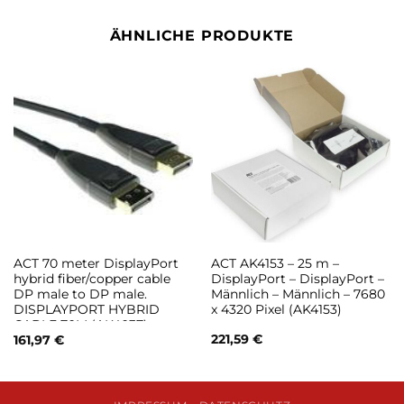
ÄHNLICHE PRODUKTE
ACT 70 meter DisplayPort
ACT AK4153 – 25 m –
hybrid fiber/copper cable
DisplayPort – DisplayPort –
DP male to DP male.
Männlich – Männlich – 7680
DISPLAYPORT HYBRID
x 4320 Pixel (AK4153)
CABLE 70M (AK4037)
221,59
€
161,97
€