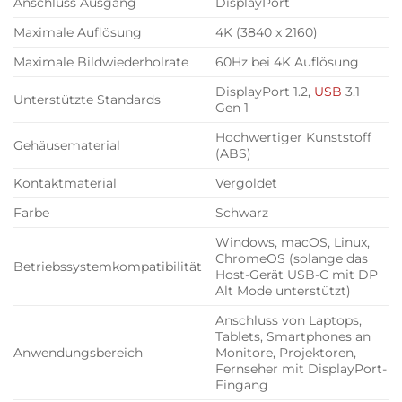
Anschluss Ausgang
DisplayPort
Maximale Auflösung
4K (3840 x 2160)
Maximale Bildwiederholrate
60Hz bei 4K Auflösung
DisplayPort 1.2,
USB
3.1
Unterstützte Standards
Gen 1
Hochwertiger Kunststoff
Gehäusematerial
(ABS)
Kontaktmaterial
Vergoldet
Farbe
Schwarz
Windows, macOS, Linux,
ChromeOS (solange das
Betriebssystemkompatibilität
Host-Gerät USB-C mit DP
Alt Mode unterstützt)
Anschluss von Laptops,
Tablets, Smartphones an
Anwendungsbereich
Monitore, Projektoren,
Fernseher mit DisplayPort-
Eingang