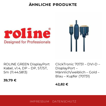
ÄHNLICHE PRODUKTE
ROLINE GREEN DisplayPort
ClickTronic 70731 – DVI-D –
Kabel, v1.4, DP – DP, ST/ST,
DisplayPort –
5m (11.44.5813)
Männlich/weiblich – Gold –
Blau – Kupfer (70731)
39,79
€
42,82
€
IMPRESSUM
DATENSCHUTZ