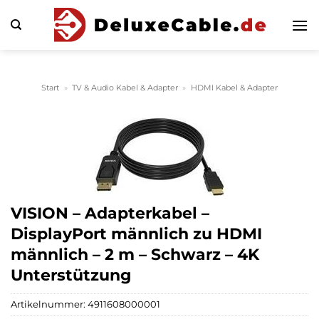
Zum
Inhalt
springen
Start
»
TV & Audio Kabel & Adapter
»
HDMI Kabel & Adapter
VISION – Adapterkabel –
DisplayPort männlich zu HDMI
männlich – 2 m – Schwarz – 4K
Unterstützung
Artikelnummer:
4911608000001