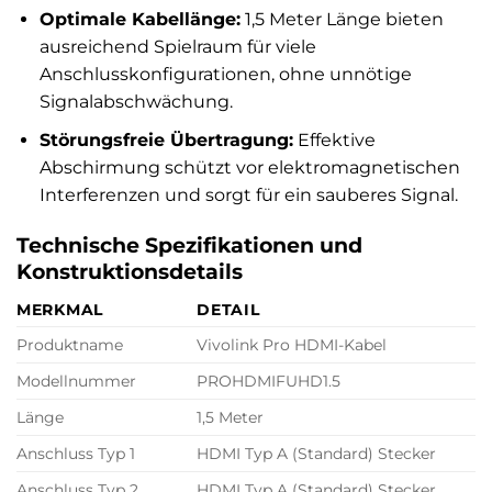
Optimale Kabellänge:
1,5 Meter Länge bieten
ausreichend Spielraum für viele
Anschlusskonfigurationen, ohne unnötige
Signalabschwächung.
Störungsfreie Übertragung:
Effektive
Abschirmung schützt vor elektromagnetischen
Interferenzen und sorgt für ein sauberes Signal.
Technische Spezifikationen und
Konstruktionsdetails
MERKMAL
DETAIL
Produktname
Vivolink Pro HDMI-Kabel
Modellnummer
PROHDMIFUHD1.5
Länge
1,5 Meter
Anschluss Typ 1
HDMI Typ A (Standard) Stecker
Anschluss Typ 2
HDMI Typ A (Standard) Stecker