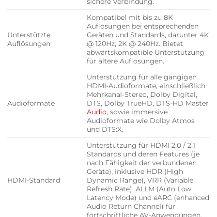
sichere Verbindung.
Kompatibel mit bis zu 8K
Auflösungen bei entsprechenden
Unterstützte
Geräten und Standards, darunter 4K
Auflösungen
@ 120Hz, 2K @ 240Hz. Bietet
abwärtskompatible Unterstützung
für ältere Auflösungen.
Unterstützung für alle gängigen
HDMI-Audioformate, einschließlich
Mehrkanal-Stereo, Dolby Digital,
Audioformate
DTS, Dolby TrueHD, DTS-HD Master
Audio
, sowie immersive
Audioformate wie Dolby Atmos
und DTS:X.
Unterstützung für HDMI 2.0 / 2.1
Standards und deren Features (je
nach Fähigkeit der verbundenen
Geräte), inklusive HDR (High
HDMI-Standard
Dynamic Range), VRR (Variable
Refresh Rate), ALLM (Auto Low
Latency Mode) und eARC (enhanced
Audio Return Channel) für
fortschrittliche AV-Anwendungen.