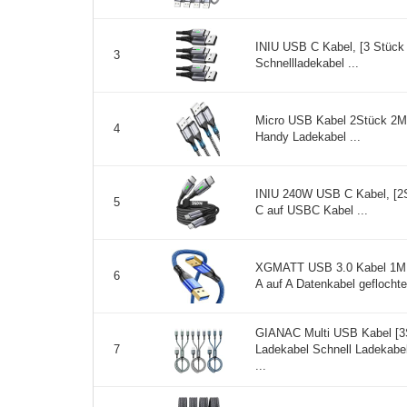
INIU USB C Kabel, [3 Stü
3
Schnellladekabel ...
Micro USB Kabel 2Stück 2M
4
Handy Ladekabel ...
INIU 240W USB C Kabel, [2
5
C auf USBC Kabel ...
XGMATT USB 3.0 Kabel 1M,
6
A auf A Datenkabel geflochte
GIANAC Multi USB Kabel [3S
Ladekabel Schnell Ladekabe
7
...