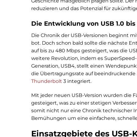
Geschichte maßgeblich prägen sollte. Der n
reduzieren und das Potenzial für zukünft
Die Entwicklung von USB 1.0 bi
Die Chronik der USB-Versionen beginnt mit
bot. Doch schon bald sollte die nächste E
auf bis zu 480 Mbps gesteigert, was die U
weitere Revolution, indem es SuperSpeed-
Generation, USB4, stellt einen Wendepunkt
die Übertragungsrate auf beeindruckende 
Thunderbolt
3 integriert.
Mit jeder neuen USB-Version wurden die Fä
gesteigert, was zu einer stetigen Verbesse
somit nicht nur eine Chronik technischer 
Bemühungen um eine einfachere, schneller
Einsatzgebiete des USB-