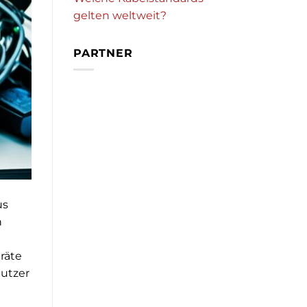
gelten weltweit?
PARTNER
us
n
räte
Nutzer