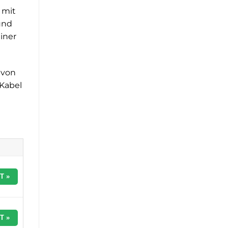
 mit
und
iner
 von
Kabel
T »
T »