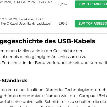
er Pack, 0,5M 1M 1M 2M] USB C auf
6,28 €
ZUM TOP ANGEBO
 1M 1.5M 2M] Ladekabel USB C
B Typ C Kabel Usbc Handy Ladekabel
8,99 €
ZUM TOP ANGEBO
ngsgeschichte des USB-Kabels
t einen Meilenstein in der Geschichte der
zahl der bis dahin gängigen Anschlussarten zu
 Fortschritt in der Benutzerfreundlichkeit und Kompatib
-Standards
ren von einer Koalition führender Technologieuntern
 gehörten renommierte Namen wie Intel, Compaq, IBM
uf ab, eine universelle Schnittstelle zu schaffen, die di