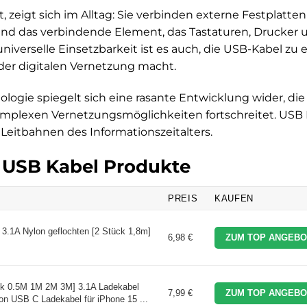
, zeigt sich im Alltag: Sie verbinden externe Festplatten
nd das verbindende Element, das Tastaturen, Drucker 
verselle Einsetzbarkeit ist es auch, die USB-Kabel zu e
er digitalen Vernetzung macht.
logie spiegelt sich eine rasante Entwicklung wider, die
mplexen Vernetzungsmöglichkeiten fortschreitet. USB 
e Leitbahnen des Informationszeitalters.
n USB Kabel Produkte
PREIS
KAUFEN
3.1A Nylon geflochten [2 Stück 1,8m]
6,98 €
ZUM TOP ANGEBO
k 0.5M 1M 2M 3M] 3.1A Ladekabel
7,99 €
ZUM TOP ANGEBO
n USB C Ladekabel für iPhone 15 ...