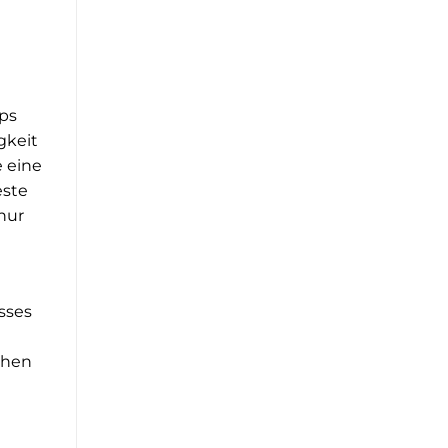
bps
gkeit
e eine
este
nur
sses
t
chen