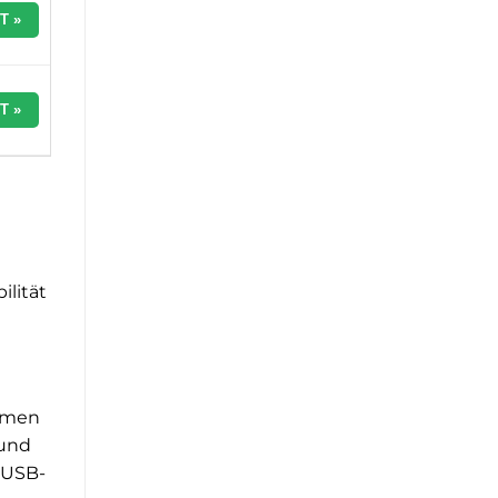
T »
T »
ilität
ehmen
 und
e USB-