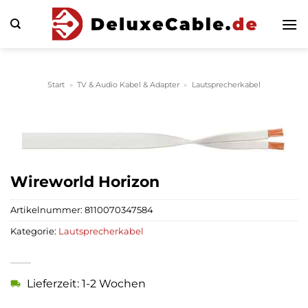
Zum
Inhalt
springen
Start
»
TV & Audio Kabel & Adapter
»
Lautsprecherkabel
Wireworld Horizon
Artikelnummer:
8110070347584
Kategorie:
Lautsprecherkabel
Lieferzeit: 1-2 Wochen