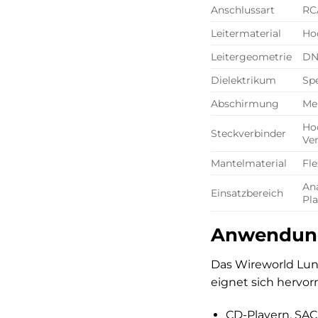
Anschlussart
RC
Leitermaterial
Hoc
Leitergeometrie
DN
Dielektrikum
Spe
Abschirmung
Me
Hoc
Steckverbinder
Ve
Mantelmaterial
Fle
An
Einsatzbereich
Pla
Anwendung
Das Wireworld Luna
eignet sich hervor
CD-Playern, SAC