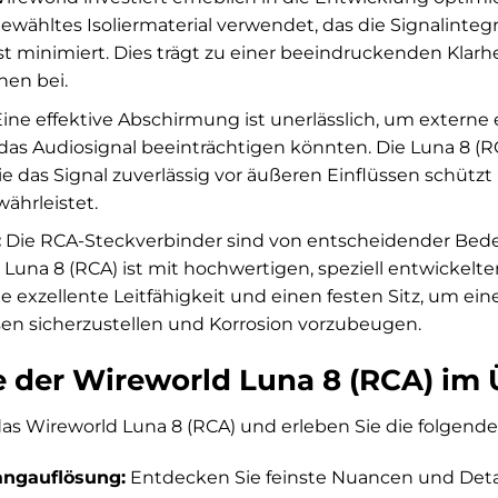
gewähltes Isoliermaterial verwendet, das die Signalintegr
t minimiert. Dies trägt zu einer beeindruckenden Klarhei
hen bei.
ine effektive Abschirmung ist unerlässlich, um extern
e das Audiosignal beeinträchtigen könnten. Die Luna 8 (
e das Signal zuverlässig vor äußeren Einflüssen schütz
ährleistet.
:
Die RCA-Steckverbinder sind von entscheidender Bedeu
 Luna 8 (RCA) ist mit hochwertigen, speziell entwickel
ne exzellente Leitfähigkeit und einen festen Sitz, um e
n sicherzustellen und Korrosion vorzubeugen.
le der Wireworld Luna 8 (RCA) im 
 das Wireworld Luna 8 (RCA) und erleben Sie die folgenden
angauflösung:
Entdecken Sie feinste Nuancen und Detai