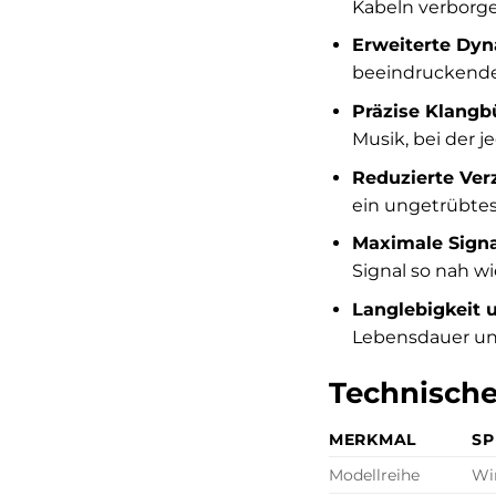
Kabeln verborge
Erweiterte Dyn
beeindruckende
Präzise Klangb
Musik, bei der j
Reduzierte Ver
ein ungetrübtes
Maximale Signal
Signal so nah wi
Langlebigkeit u
Lebensdauer und
Technische
MERKMAL
SP
Modellreihe
Wi