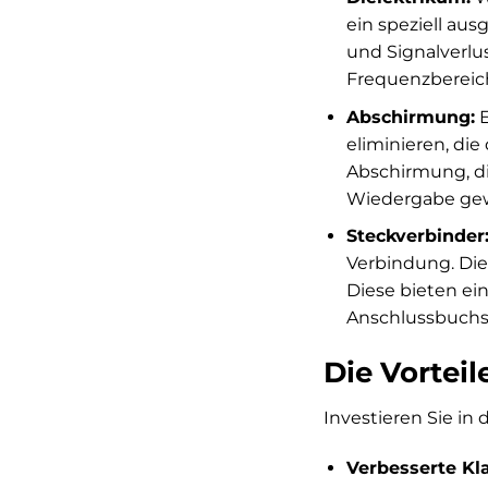
ein speziell aus
und Signalverlus
Frequenzbereic
Abschirmung:
E
eliminieren, di
Abschirmung, di
Wiedergabe gew
Steckverbinder
Verbindung. Die
Diese bieten ei
Anschlussbuchse
Die Vortei
Investieren Sie in
Verbesserte Kl