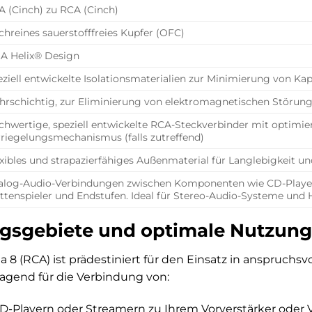
A (Cinch) zu RCA (Cinch)
hreines sauerstofffreies Kupfer (OFC)
A Helix® Design
ziell entwickelte Isolationsmaterialien zur Minimierung von Kap
hrschichtig, zur Eliminierung von elektromagnetischen Störun
hwertige, speziell entwickelte RCA-Steckverbinder mit optimier
rriegelungsmechanismus (falls zutreffend)
xibles und strapazierfähiges Außenmaterial für Langlebigkeit u
alog-Audio-Verbindungen zwischen Komponenten wie CD-Player, 
ttenspieler und Endstufen. Ideal für Stereo-Audio-Systeme und
sgebiete und optimale Nutzung
 8 (RCA) ist prädestiniert für den Einsatz in anspruch
ragend für die Verbindung von:
D-Playern oder Streamern zu Ihrem Vorverstärker oder Vo