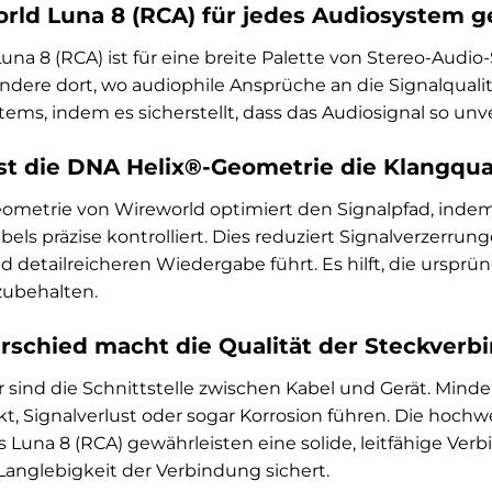
orld Luna 8 (RCA) für jedes Audiosystem 
Luna 8 (RCA) ist für eine breite Palette von Stereo-Au
ondere dort, wo audiophile Ansprüche an die Signalqualit
tems, indem es sicherstellt, dass das Audiosignal so unv
st die DNA Helix®-Geometrie die Klangqua
metrie von Wireworld optimiert den Signalpfad, indem 
bels präzise kontrolliert. Dies reduziert Signalverzerrun
detailreicheren Wiedergabe führt. Es hilft, die ursprün
zubehalten.
schied macht die Qualität der Steckverb
 sind die Schnittstelle zwischen Kabel und Gerät. Min
, Signalverlust oder sogar Korrosion führen. Die hochwe
 Luna 8 (RCA) gewährleisten eine solide, leitfähige Ver
Langlebigkeit der Verbindung sichert.