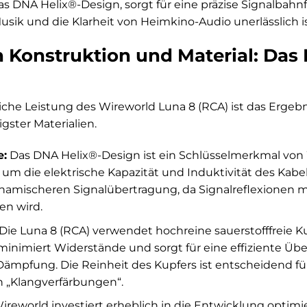
as DNA Helix®-Design, sorgt für eine präzise Signalbahnfü
ik und die Klarheit von Heimkino-Audio unerlässlich is
in Konstruktion und Material: Das
he Leistung des Wireworld Luna 8 (RCA) ist das Ergebni
ster Materialien.
e:
Das DNA Helix®-Design ist ein Schlüsselmerkmal von W
um die elektrische Kapazität und Induktivität des Kabels
namischeren Signalübertragung, da Signalreflexionen m
en wird.
Die Luna 8 (RCA) verwendet hochreine sauerstofffreie Ku
 minimiert Widerstände und sorgt für eine effiziente Ü
mpfung. Die Reinheit des Kupfers ist entscheidend für
 „Klangverfärbungen“.
reworld investiert erheblich in die Entwicklung optimier