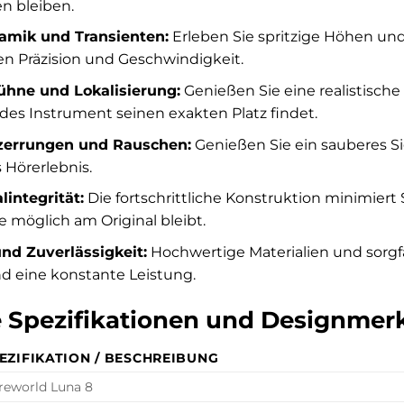
n bleiben.
amik und Transienten:
Erleben Sie spritzige Höhen und
n Präzision und Geschwindigkeit.
ühne und Lokalisierung:
Genießen Sie eine realistisch
edes Instrument seinen exakten Platz findet.
zerrungen und Rauschen:
Genießen Sie ein sauberes S
 Hörerlebnis.
integrität:
Die fortschrittliche Konstruktion minimiert 
e möglich am Original bleibt.
nd Zuverlässigkeit:
Hochwertige Materialien und sorgfä
 eine konstante Leistung.
 Spezifikationen und Designmer
EZIFIKATION / BESCHREIBUNG
reworld Luna 8