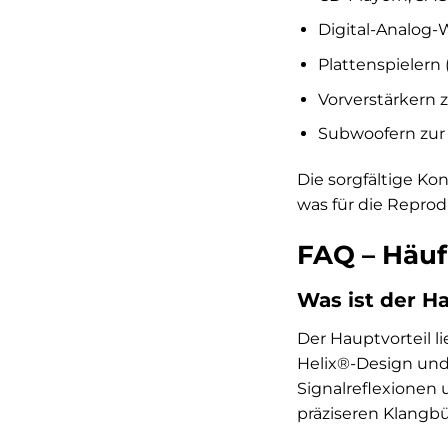
Digital-Analog-W
Plattenspielern 
Vorverstärkern 
Subwoofern zur 
Die sorgfältige Ko
was für die Repro
FAQ – Häuf
Was ist der H
Der Hauptvorteil l
Helix®-Design und
Signalreflexionen 
präziseren Klangb