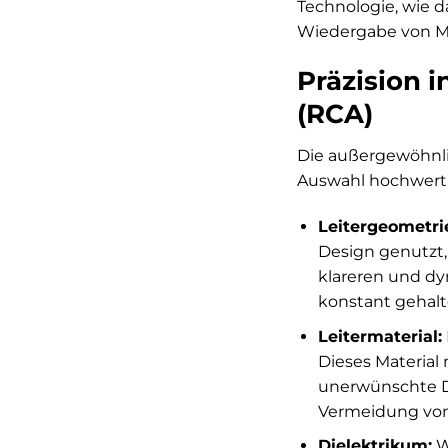
Technologie, wie d
Wiedergabe von Mus
Präzision 
(RCA)
Die außergewöhnlic
Auswahl hochwertig
Leitergeometri
Design genutzt, 
klareren und dy
konstant gehalt
Leitermaterial:
Dieses Material
unerwünschte Dä
Vermeidung von
Dielektrikum:
Wi