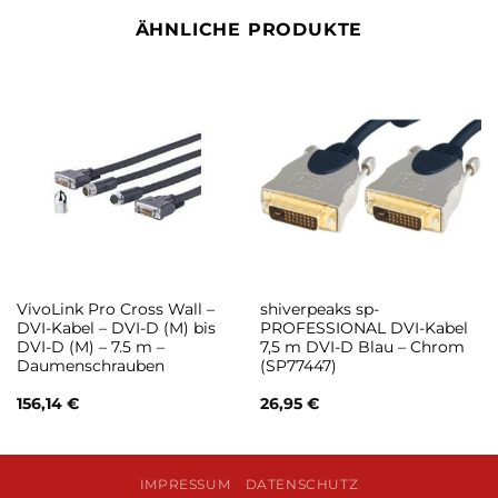
ÄHNLICHE PRODUKTE
VivoLink Pro Cross Wall –
shiverpeaks sp-
DVI-Kabel – DVI-D (M) bis
PROFESSIONAL DVI-Kabel
DVI-D (M) – 7.5 m –
7,5 m DVI-D Blau – Chrom
Daumenschrauben
(SP77447)
156,14
€
26,95
€
IMPRESSUM
DATENSCHUTZ