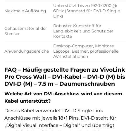
Unterstützt bis zu 1920×1200 @
Maximale Auflösung
60Hz (Standard für DVI-D Single
Link)
Robuster Kunststoff für
Gehäusematerial der
Langlebigkeit und Schutz der
Stecker
Kontakte
Desktop-Computer, Monitore,
Anwendungsbereiche
Laptops, Beamer, professionelle
AV-Installationen
FAQ – Häufig gestellte Fragen zu VivoLink
Pro Cross Wall – DVI-Kabel – DVI-D (M) bis
DVI-D (M) – 7.5 m – Daumenschrauben
Welche Art von DVI-Anschluss wird von diesem
Kabel unterstützt?
Dieses Kabel verwendet DVI-D Single Link
Anschlüsse mit jeweils 18+1 Pins. DVI-D steht für
„Digital Visual Interface – Digital“ und überträgt