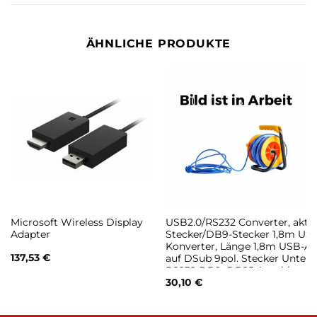
ÄHNLICHE PRODUKTE
Microsoft Wireless Display
USB2.0/RS232 Converter, aktiv
Adapter
Stecker/DB9-Stecker 1,8m US
Konverter, Länge 1,8m USB-A 
137,53
€
auf DSub 9pol. Stecker Unterst
RS232 DB9, DB25 Anschluss v
seriellen Geräten an USB
30,10
€
Win98SE/ME/2000/XP/VISTA/
OS Stromversorgung via USB