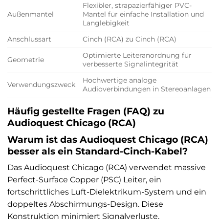
Flexibler, strapazierfähiger PVC-
Außenmantel
Mantel für einfache Installation und
Langlebigkeit
Anschlussart
Cinch (RCA) zu Cinch (RCA)
Optimierte Leiteranordnung für
Geometrie
verbesserte Signalintegrität
Hochwertige analoge
Verwendungszweck
Audioverbindungen in Stereoanlagen
Häufig gestellte Fragen (FAQ) zu
Audioquest Chicago (RCA)
Warum ist das Audioquest Chicago (RCA)
besser als ein Standard-Cinch-Kabel?
Das Audioquest Chicago (RCA) verwendet massive
Perfect-Surface Copper (PSC) Leiter, ein
fortschrittliches Luft-Dielektrikum-System und ein
doppeltes Abschirmungs-Design. Diese
Konstruktion minimiert Signalverluste,