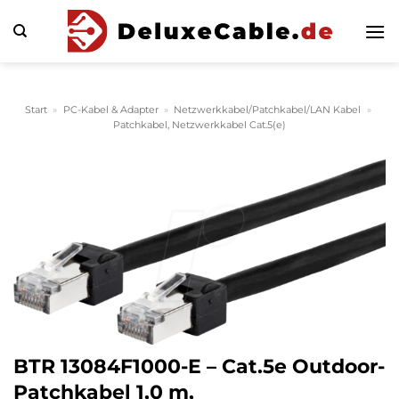
Zum
Inhalt
springen
Start
»
PC-Kabel & Adapter
»
Netzwerkkabel/Patchkabel/LAN Kabel
»
Patchkabel, Netzwerkkabel Cat.5(e)
BTR 13084F1000-E – Cat.5e Outdoor-
Patchkabel 1,0 m,