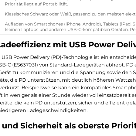
Priorität liegt auf Portabilität.
Klassisches Schwarz oder Weiß, passend zu den meisten elekt
Aufladen von Smartphones (iPhone, Android), Tablets (iPad,
e
kleinen Laptops und anderen USB-C-kompatiblen Geräten. Per
adeeffizienz mit USB Power Deli
r USB Power Delivery (PD)-Technologie ist ein entschei
B-C (ES637031) von Standard-Ladegeräten abhebt. PD 
erät zu kommunizieren und die Spannung sowie den Str
räte, die PD unterstützen, mit deutlich höheren Wattza
 verkürzt. Beispielsweise kann ein kompatibles Smartp
ft in weniger als einer Stunde wieder voll einsatzbereit
Geräte, die kein PD unterstützen, sicher und effizient ge
iedrigeren Ladegeschwindigkeiten.
und Sicherheit als oberste Priori