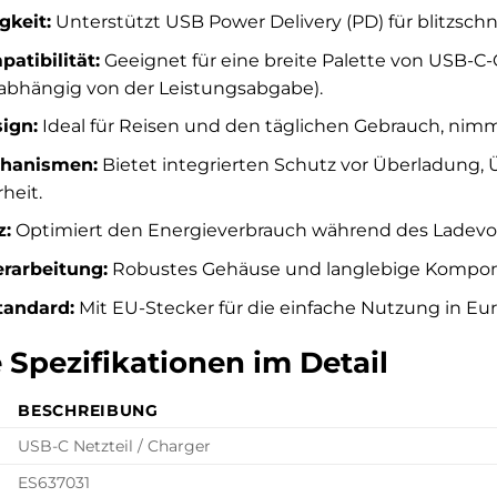
gkeit:
Unterstützt USB Power Delivery (PD) für blitzschn
patibilität:
Geeignet für eine breite Palette von USB-C
(abhängig von der Leistungsabgabe).
ign:
Ideal für Reisen und den täglichen Gebrauch, nimm
chanismen:
Bietet integrierten Schutz vor Überladung,
heit.
z:
Optimiert den Energieverbrauch während des Ladevo
rarbeitung:
Robustes Gehäuse und langlebige Kompone
tandard:
Mit EU-Stecker für die einfache Nutzung in Eur
 Spezifikationen im Detail
BESCHREIBUNG
USB-C Netzteil / Charger
ES637031