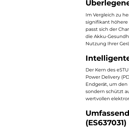
Überlegene
Im Vergleich zu h
signifikant höhere
passt sich der Cha
die Akku-Gesundhei
Nutzung Ihrer Ger
Intelligent
Der Kern des eSTUF
Power Delivery (P
Endgerät, um den 
sondern schützt a
wertvollen elektro
Umfassende
(ES637031)