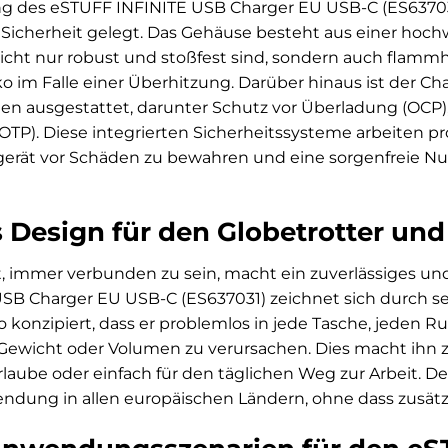
ng des eSTUFF INFINITE USB Charger EU USB-C (ES63703
 Sicherheit gelegt. Das Gehäuse besteht aus einer hoc
 nicht nur robust und stoßfest sind, sondern auch fla
ko im Falle einer Überhitzung. Darüber hinaus ist der 
 ausgestattet, darunter Schutz vor Überladung (OCP),
TP). Diese integrierten Sicherheitssysteme arbeiten pr
dgerät vor Schäden zu bewahren und eine sorgenfreie N
Design für den Globetrotter und
 immer verbunden zu sein, macht ein zuverlässiges und 
SB Charger EU USB-C (ES637031) zeichnet sich durch s
 so konzipiert, dass er problemlos in jede Tasche, jeden 
Gewicht oder Volumen zu verursachen. Dies macht ihn z
rlaube oder einfach für den täglichen Weg zur Arbeit. Der
ndung in allen europäischen Ländern, ohne dass zusätz