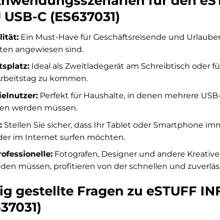
Anwendungsszenarien für den eS
 USB-C (ES637031)
ität:
Ein Must-Have für Geschäftsreisende und Urlauber,
ten angewiesen sind.
splatz:
Ideal als Zweitladegerät am Schreibtisch oder f
rbeitstag zu kommen.
elnutzer:
Perfekt für Haushalte, in denen mehrere USB-
den werden müssen.
:
Stellen Sie sicher, dass Ihr Tablet oder Smartphone imm
oder im Internet surfen möchten.
ofessionelle:
Fotografen, Designer und andere Kreative,
den müssen, profitieren von der schnellen und zuverläs
ig gestellte Fragen zu eSTUFF I
37031)