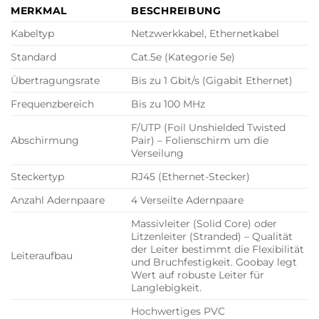
MERKMAL
BESCHREIBUNG
Kabeltyp
Netzwerkkabel, Ethernetkabel
Standard
Cat.5e (Kategorie 5e)
Übertragungsrate
Bis zu 1 Gbit/s (Gigabit Ethernet)
Frequenzbereich
Bis zu 100 MHz
F/UTP (Foil Unshielded Twisted
Abschirmung
Pair) – Folienschirm um die
Verseilung
Steckertyp
RJ45 (Ethernet-Stecker)
Anzahl Adernpaare
4 Verseilte Adernpaare
Massivleiter (Solid Core) oder
Litzenleiter (Stranded) – Qualität
der Leiter bestimmt die Flexibilität
Leiteraufbau
und Bruchfestigkeit. Goobay legt
Wert auf robuste Leiter für
Langlebigkeit.
Hochwertiges PVC