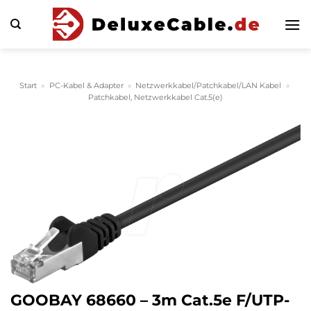
Zum
Inhalt
springen
Start
»
PC-Kabel & Adapter
»
Netzwerkkabel/Patchkabel/LAN Kabel
»
Patchkabel, Netzwerkkabel Cat.5(e)
GOOBAY 68660 – 3m Cat.5e F/UTP-