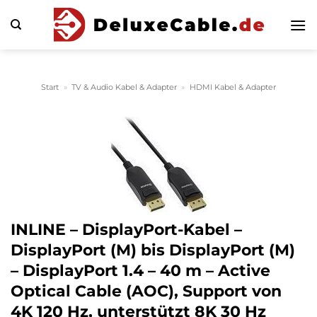
Zum
Inhalt
springen
Start
»
TV & Audio Kabel & Adapter
»
HDMI Kabel & Adapter
INLINE – DisplayPort-Kabel –
DisplayPort (M) bis DisplayPort (M)
– DisplayPort 1.4 – 40 m – Active
Optical Cable (AOC), Support von
4K 120 Hz, unterstützt 8K 30 Hz