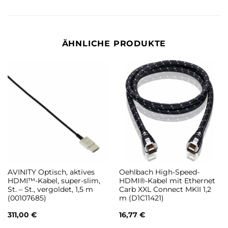
ÄHNLICHE PRODUKTE
AVINITY Optisch, aktives
Oehlbach High-Speed-
HDMI™-Kabel, super-slim,
HDMI®-Kabel mit Ethernet
St. – St., vergoldet, 1,5 m
Carb XXL Connect MKII 1,2
(00107685)
m (D1C11421)
311,00
€
16,77
€